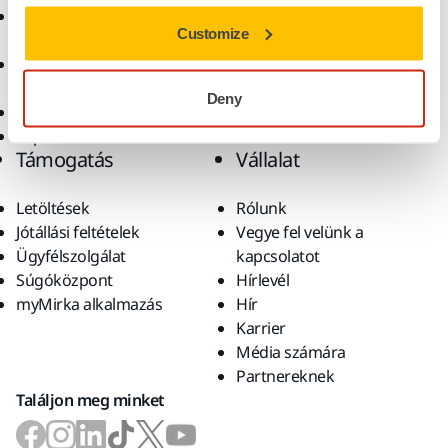
Csiszolóanyagok és
Megoldások
Customize
polírpaszták
Kiegészítők és
fogyóanyagok
Deny
Szuperkoptató anyagok
Top márkák
Támogatás
Vállalat
Letöltések
Rólunk
Jótállási feltételek
Vegye fel velünk a
Ügyfélszolgálat
kapcsolatot
Súgóközpont
Hírlevél
myMirka alkalmazás
Hír
Karrier
Média számára
Partnereknek
Találjon meg minket