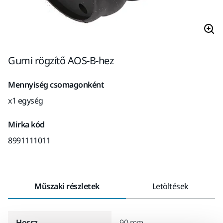
Gumi rögzítő AOS-B-hez
Mennyiség csomagonként
x1 egység
Mirka kód
8991111011
Műszaki részletek
Letöltések
Hossz
90 mm