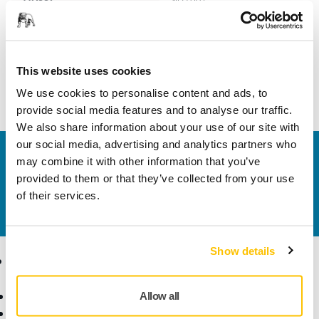
Szélesség
65 mm
This website uses cookies
We use cookies to personalise content and ads, to
provide social media features and to analyse our traffic.
We also share information about your use of our site with
our social media, advertising and analytics partners who
Vegye fel velünk a kapcsolatot
may combine it with other information that you’ve
Szeretne többet tudni?
Kérjük, vegye fel velünk a
provided to them or that they’ve collected from your use
kapcsolatot
és szakértő Támogató csapatunk
of their services.
válaszol kérdéseire.
Show details
Termékek
Tudásbázis
Elektromos szerszámok
Iparágak
Allow all
Pormentes csiszolás
Alkalmazások