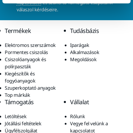
kapcsolatot
és szakértő Támogató csapatunk
válaszol kérdéseire.
Termékek
Tudásbázis
Elektromos szerszámok
Iparágak
Pormentes csiszolás
Alkalmazások
Csiszolóanyagok és
Megoldások
polírpaszták
Kiegészítők és
fogyóanyagok
Szuperkoptató anyagok
Top márkák
Támogatás
Vállalat
Letöltések
Rólunk
Jótállási feltételek
Vegye fel velünk a
Ügyfélszolgálat
kapcsolatot