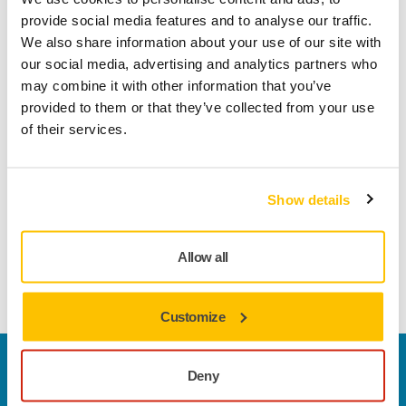
valamint megkönnyíti a szerszám mozgását a felületen. A
provide social media features and to analyse our traffic.
talplemezen 55 precízen elhelyezett lyuk található a
We also share information about your use of our site with
hatékony porelszívás érdekében, a tépőzáras rögzítési
our social media, advertising and analytics partners who
rendszer pedig feleslegessé teszi a lassú szorítók
may combine it with other information that you’ve
használatát. A kétkezes, ergonomikus kialakítású, puha
provided to them or that they’ve collected from your use
tapintású markolat és a feltűnő, élénksárga szín
of their services.
gondoskodik arról, hogy az eszközt mindig könnyen
megtaláljuk! A Mirka® kézi csiszolóblokkokat kifejezetten a
kézi csiszoláshoz terveztük a Mirka forradalmi hálócsiszoló
Show details
termékeivel, de más tépőzáras csiszolóanyagokkal is
használhatók. A pormentes csiszolás érdekében a kézi
csiszolóblokkot egyszerűen tömlővel kell csatlakoztatni egy
Allow all
porelszívó rendszerhez.
Customize
Vegye fel velünk a kapcsolatot
Deny
Szeretne többet tudni?
Kérjük, vegye fel velünk a