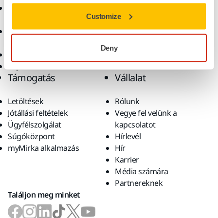
Csiszolóanyagok és
Megoldások
Customize
polírpaszták
Kiegészítők és
fogyóanyagok
Deny
Szuperkoptató anyagok
Top márkák
Támogatás
Vállalat
Letöltések
Rólunk
Jótállási feltételek
Vegye fel velünk a
Ügyfélszolgálat
kapcsolatot
Súgóközpont
Hírlevél
myMirka alkalmazás
Hír
Karrier
Média számára
Partnereknek
Találjon meg minket