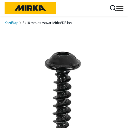
Ugrás a tartalomhoz
Kezdőlap
5x18 mm-es csavar Mirka®DE-hez