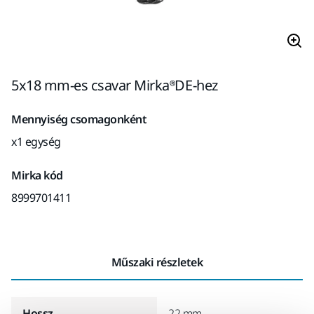
5x18 mm-es csavar Mirka®DE-hez
Mennyiség csomagonként
x1 egység
Mirka kód
8999701411
Műszaki részletek
Hossz
22 mm