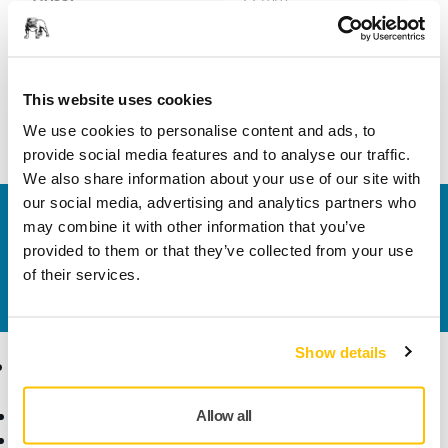
Szélesség
10 mm
This website uses cookies
We use cookies to personalise content and ads, to
provide social media features and to analyse our traffic.
We also share information about your use of our site with
our social media, advertising and analytics partners who
Vegye fel velünk a kapcsolatot
may combine it with other information that you’ve
Szeretne többet tudni?
Kérjük, vegye fel velünk a
provided to them or that they’ve collected from your use
kapcsolatot
és szakértő Támogató csapatunk
of their services.
válaszol kérdéseire.
Show details
Termékek
Tudásbázis
Elektromos szerszámok
Iparágak
Allow all
Pormentes csiszolás
Alkalmazások