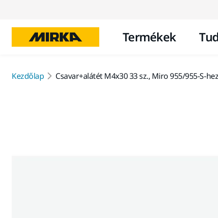
Termékek
Tud
Kezdőlap
Csavar+alátét M4x30 33 sz., Miro 955/955-S-he