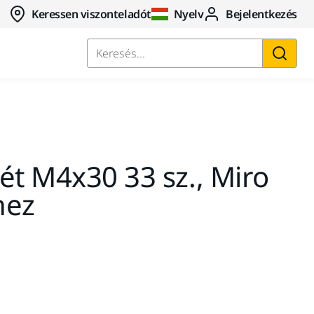
Keressen viszonteladót
Nyelv
Bejelentkezés
Keresés...
ét M4x30 33 sz., Miro
hez