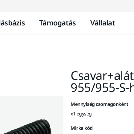
Ugrás a tartalomhoz
ásbázis
Támogatás
Vállalat
z
Csavar+alát
955/955-S-
Mennyiség csomagonként
x1 egység
Mirka kód