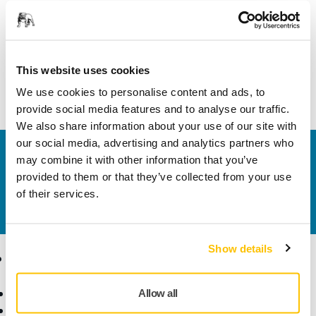
Termékinformációk
A Mirka® moduláris szerszámoskocsi felszerelhető ezzel a
szerszámfalhoz való polccal, amely kifejezetten a Mirlon Total
This website uses cookies
csomagokhoz illeszkedik.
We use cookies to personalise content and ads, to
provide social media features and to analyse our traffic.
We also share information about your use of our site with
our social media, advertising and analytics partners who
Vegye fel velünk a kapcsolatot
may combine it with other information that you’ve
Szeretne többet tudni?
Kérjük, vegye fel velünk a
provided to them or that they’ve collected from your use
kapcsolatot
és szakértő Támogató csapatunk
of their services.
válaszol kérdéseire.
Show details
Termékek
Tudásbázis
Elektromos szerszámok
Iparágak
Allow all
Pormentes csiszolás
Alkalmazások