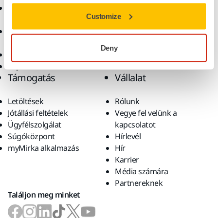
Csiszolóanyagok és
Megoldások
Customize
polírpaszták
Kiegészítők és
fogyóanyagok
Deny
Szuperkoptató anyagok
Top márkák
Támogatás
Vállalat
Letöltések
Rólunk
Jótállási feltételek
Vegye fel velünk a
Ügyfélszolgálat
kapcsolatot
Súgóközpont
Hírlevél
myMirka alkalmazás
Hír
Karrier
Média számára
Partnereknek
Találjon meg minket