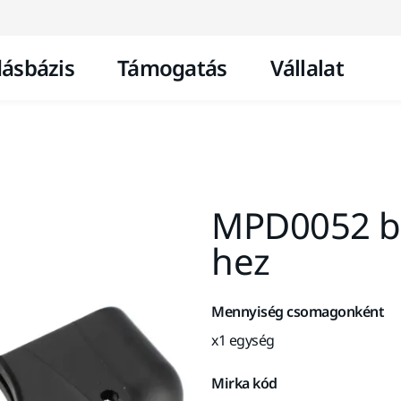
Ugrás a tartalomhoz
ásbázis
Támogatás
Vállalat
MPD0052 bu
hez
Mennyiség csomagonként
x1 egység
Mirka kód