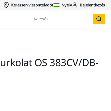
Keressen viszonteladót
Nyelv
Bejelentkezés
Keresés...
rkolat OS 383CV/DB-