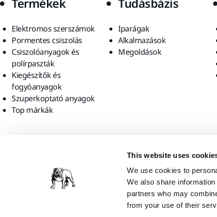
Termékek
Tudásbázis
Elektromos szerszámok
Iparágak
Pormentes csiszolás
Alkalmazások
Csiszolóanyagok és
Megoldások
polírpaszták
Kiegészítők és
fogyóanyagok
Szuperkoptató anyagok
Top márkák
Találjon meg minket
This website uses cookie
We use cookies to personal
We also share information 
partners who may combine i
from your use of their serv
Mirka Ltd, 2026