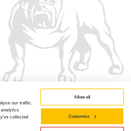
Allow all
yse our traffic.
 analytics
Customize
y’ve collected
Adatvédelmi szabályzat
Felhasználási feltételek
Cookie-beállítások