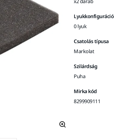
x2 darab
Lyukkonfiguráció
0 lyuk
Csatolás típusa
Markolat
Szilárdság
Puha
Mirka kód
8299909111