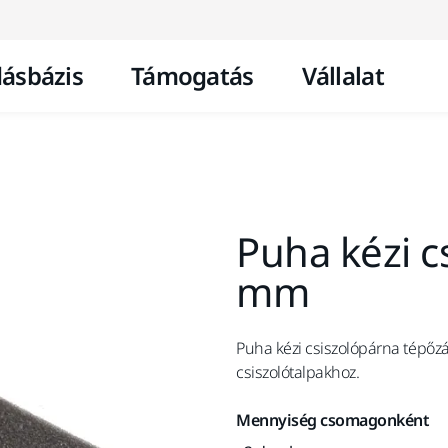
Ugrás a tartalomhoz
ásbázis
Támogatás
Vállalat
Puha kézi c
mm
Puha kézi csiszolópárna tépőzár
csiszolótalpakhoz.
Mennyiség csomagonként