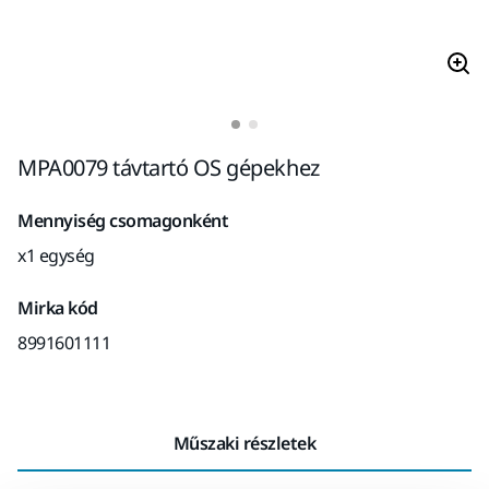
MPA0079 távtartó OS gépekhez
Mennyiség csomagonként
x1 egység
Mirka kód
8991601111
Műszaki részletek