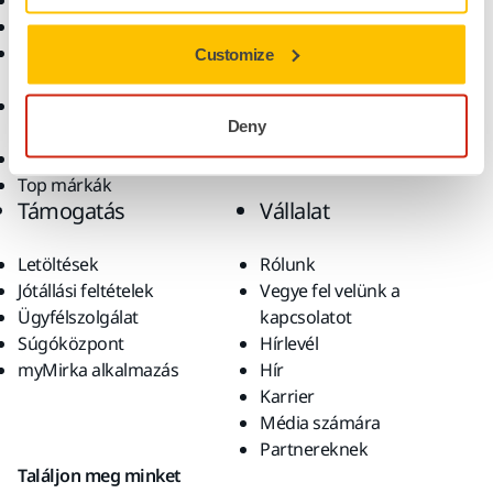
Elektromos szerszámok
Iparágak
Pormentes csiszolás
Alkalmazások
Csiszolóanyagok és
Megoldások
Customize
polírpaszták
Kiegészítők és
Deny
fogyóanyagok
Szuperkoptató anyagok
Top márkák
Támogatás
Vállalat
Letöltések
Rólunk
Jótállási feltételek
Vegye fel velünk a
Ügyfélszolgálat
kapcsolatot
Súgóközpont
Hírlevél
myMirka alkalmazás
Hír
Karrier
Média számára
Partnereknek
Találjon meg minket