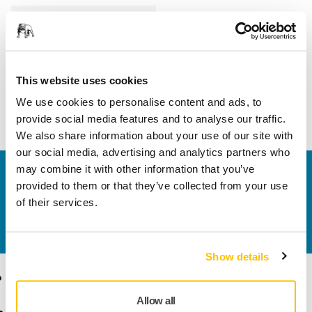
Hossz
40 mm
Szélesség
30 mm
This website uses cookies
We use cookies to personalise content and ads, to
provide social media features and to analyse our traffic.
We also share information about your use of our site with
our social media, advertising and analytics partners who
may combine it with other information that you’ve
Vegye fel velünk a kapcsolatot
provided to them or that they’ve collected from your use
Szeretne többet tudni?
Kérjük, vegye fel velünk a
of their services.
kapcsolatot
és szakértő Támogató csapatunk
válaszol kérdéseire.
Show details
Termékek
Tudásbázis
Allow all