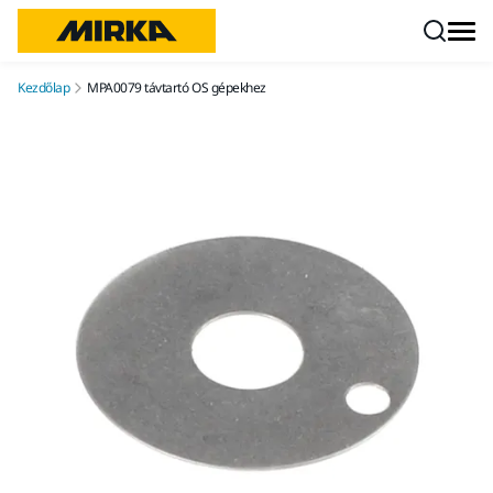
Ugrás a tartalomhoz
Kezdőlap
MPA0079 távtartó OS gépekhez