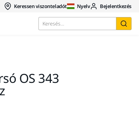
Keressen viszonteladót
Nyelv
Bejelentkezés
Keresés...
rsó OS 343
z