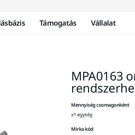
Ugrás a tartalomhoz
ásbázis
Támogatás
Vállalat
MPA0163 o
rendszerhe
Mennyiség csomagonként
x1 egység
Mirka kód