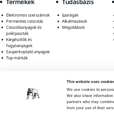
Termékek
Tudásbázis
Elektromos szerszámok
Iparágak
Pormentes csiszolás
Alkalmazások
Csiszolóanyagok és
Megoldások
polírpaszták
Kiegészítők és
fogyóanyagok
Szuperkoptató anyagok
Top márkák
Találjon meg minket
This website uses cookie
We use cookies to personal
We also share information 
partners who may combine i
from your use of their serv
Mirka Ltd, 2026