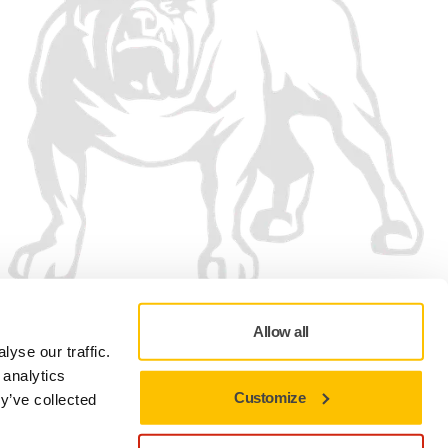
Allow all
yse our traffic.
 analytics
Customize
y’ve collected
Adatvédelmi szabályzat
Felhasználási feltételek
Cookie-beállítások