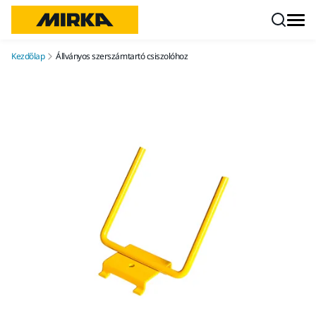
Ugrás a tartalomhoz
Kezdőlap
Állványos szerszámtartó csiszolóhoz