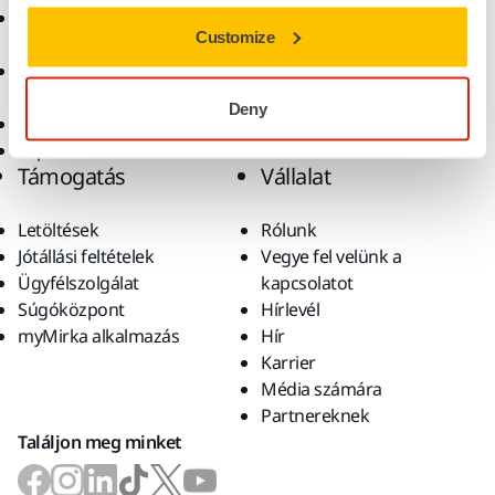
Csiszolóanyagok és
Megoldások
Customize
polírpaszták
Kiegészítők és
fogyóanyagok
Deny
Szuperkoptató anyagok
Top márkák
Támogatás
Vállalat
Letöltések
Rólunk
Jótállási feltételek
Vegye fel velünk a
Ügyfélszolgálat
kapcsolatot
Súgóközpont
Hírlevél
myMirka alkalmazás
Hír
Karrier
Média számára
Partnereknek
Találjon meg minket