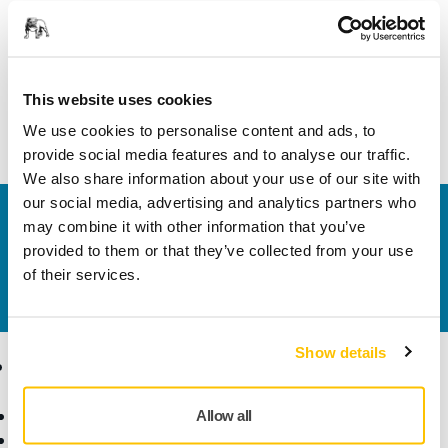
Műszaki részletek
A szerszámtartót kifejezetten a 90 x 180 cm-es fekete
This website uses cookies
tárolóállványhoz terveztük, kódja: BM9190114001.
We use cookies to personalise content and ads, to
provide social media features and to analyse our traffic.
We also share information about your use of our site with
our social media, advertising and analytics partners who
Vegye fel velünk a kapcsolatot
may combine it with other information that you’ve
Szeretne többet tudni?
Kérjük, vegye fel velünk a
provided to them or that they’ve collected from your use
kapcsolatot
és szakértő Támogató csapatunk
of their services.
válaszol kérdéseire.
Show details
Termékek
Tudásbázis
Elektromos szerszámok
Iparágak
Allow all
Pormentes csiszolás
Alkalmazások