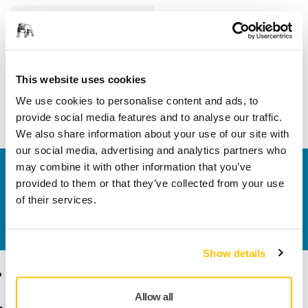
Hossz
215 mm
Szélesség
160 mm
This website uses cookies
We use cookies to personalise content and ads, to
provide social media features and to analyse our traffic.
We also share information about your use of our site with
our social media, advertising and analytics partners who
may combine it with other information that you’ve
Vegye fel velünk a kapcsolatot
provided to them or that they’ve collected from your use
Szeretne többet tudni?
Kérjük, vegye fel velünk a
of their services.
kapcsolatot
és szakértő Támogató csapatunk
válaszol kérdéseire.
Show details
Termékek
Tudásbázis
Allow all