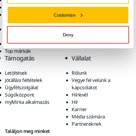
Elektromos szerszámok
Iparágak
Pormentes csiszolás
Alkalmazások
Csiszolóanyagok és
Megoldások
Customize
polírpaszták
Kiegészítők és
Deny
fogyóanyagok
Szuperkoptató anyagok
Top márkák
Támogatás
Vállalat
Letöltések
Rólunk
Jótállási feltételek
Vegye fel velünk a
Ügyfélszolgálat
kapcsolatot
Súgóközpont
Hírlevél
myMirka alkalmazás
Hír
Karrier
Média számára
Partnereknek
Találjon meg minket