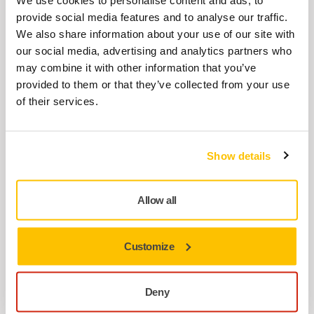
We use cookies to personalise content and ads, to
provide social media features and to analyse our traffic.
EGYÜTTES HASZNÁLAT
We also share information about your use of our site with
our social media, advertising and analytics partners who
DecoSander 80 x 230 mm / 225 mm
may combine it with other information that you’ve
Kézi oszlopcsiszoló, amelyet falak és
provided to them or that they’ve collected from your use
mennyezetek pormentes és precíz
of their services.
csiszolására terveztek.
Show details
EGYÜTTES HASZNÁLAT
Telescopic pole for Mirka
DecoSander
Allow all
Teleszkópos rúd Mirka DecoSander számára:
Állítható hosszúság az optimális eléréshez,
Customize
növelve a kényelmet és a…
Deny
EGYÜTTES HASZNÁLAT