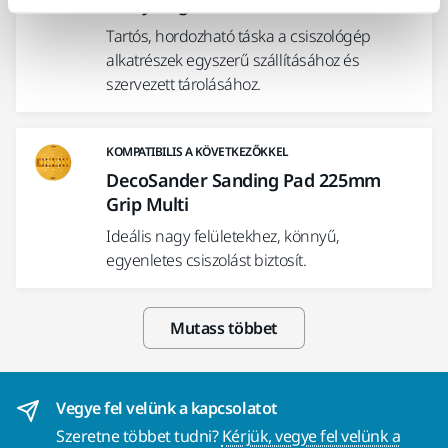
Carry Bag for Mirka DecoSander
Tartós, hordozható táska a csiszológép
alkatrészek egyszerű szállításához és
szervezett tárolásához.
KOMPATIBILIS A KÖVETKEZŐKKEL
DecoSander Sanding Pad 225mm
Grip Multi
Ideális nagy felületekhez, könnyű,
egyenletes csiszolást biztosít.
Mutass többet
Vegye fel velünk a kapcsolatot
Szeretne többet tudni?
Kérjük, vegye fel velünk a