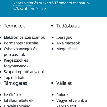
kapcsolatot
és szakértő Támogató csapatunk
válaszol kérdéseire.
Termékek
Tudásbázis
Elektromos szerszámok
Iparágak
Pormentes csiszolás
Alkalmazások
Csiszolóanyagok és
Megoldások
polírpaszták
Kiegészítők és
fogyóanyagok
Szuperkoptató anyagok
Top márkák
Támogatás
Vállalat
Letöltések
Rólunk
Jótállási feltételek
Vegye fel velünk a
Ügyfélszolgálat
kapcsolatot