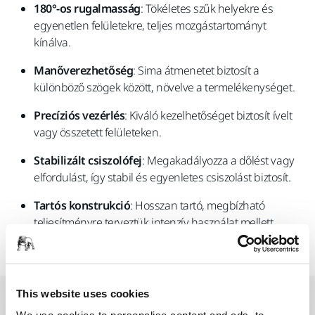
180°-os rugalmasság
: Tökéletes szűk helyekre és
egyenetlen felületekre, teljes mozgástartományt
kínálva.
Manőverezhetőség
: Sima átmenetet biztosít a
különböző szögek között, növelve a termelékenységet.
Precíziós vezérlés
: Kiváló kezelhetőséget biztosít ívelt
vagy összetett felületeken.
Stabilizált csiszolófej
: Megakadályozza a dőlést vagy
elfordulást, így stabil és egyenletes csiszolást biztosít.
Tartós konstrukció
: Hosszan tartó, megbízható
teljesítményre terveztük intenzív használat mellett.
This website uses cookies
Kapcsolódó termékek