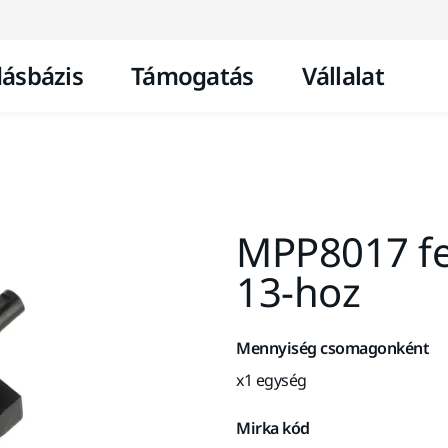
Ugrás a tartalomhoz
ásbázis
Támogatás
Vállalat
MPP8017 fes
13-hoz
Mennyiség csomagonként
x1 egység
Mirka kód