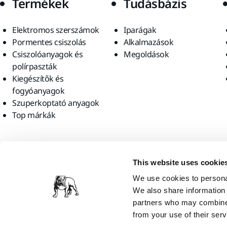
Termékek
Tudásbázis
Elektromos szerszámok
Iparágak
Pormentes csiszolás
Alkalmazások
Csiszolóanyagok és
Megoldások
polírpaszták
Kiegészítők és
fogyóanyagok
Szuperkoptató anyagok
Top márkák
Találjon meg minket
This website uses cookie
We use cookies to personal
We also share information 
partners who may combine i
from your use of their serv
Mirka Ltd, 2026