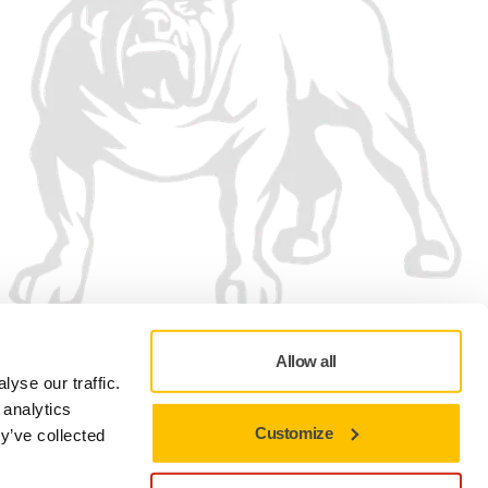
Allow all
yse our traffic.
 analytics
Customize
y’ve collected
Adatvédelmi szabályzat
Felhasználási feltételek
Cookie-beállítások