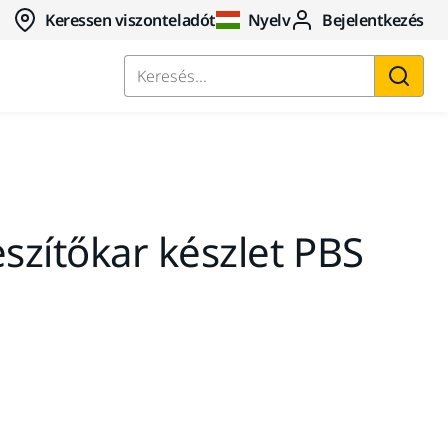
Keressen viszonteladót
Nyelv
Bejelentkezés
Keresés...
zítőkar készlet PBS