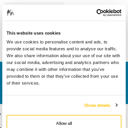
Hossz
40 mm
Szélesség
25 mm
This website uses cookies
We use cookies to personalise content and ads, to
provide social media features and to analyse our traffic.
We also share information about your use of our site with
our social media, advertising and analytics partners who
may combine it with other information that you’ve
Vegye fel velünk a kapcsolatot
provided to them or that they’ve collected from your use
Szeretne többet tudni?
Kérjük, vegye fel velünk a
of their services.
kapcsolatot
és szakértő Támogató csapatunk
válaszol kérdéseire.
Show details
Termékek
Tudásbázis
Allow all