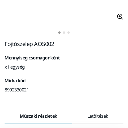
Fojtószelep AOS002
Mennyiség csomagonként
x1 egység
Mirka kód
8992330021
Műszaki részletek
Letöltések