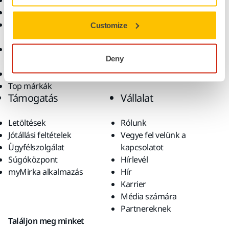
Elektromos szerszámok
Iparágak
Pormentes csiszolás
Alkalmazások
Csiszolóanyagok és
Megoldások
Customize
polírpaszták
Kiegészítők és
Deny
fogyóanyagok
Szuperkoptató anyagok
Top márkák
Támogatás
Vállalat
Letöltések
Rólunk
Jótállási feltételek
Vegye fel velünk a
Ügyfélszolgálat
kapcsolatot
Súgóközpont
Hírlevél
myMirka alkalmazás
Hír
Karrier
Média számára
Partnereknek
Találjon meg minket