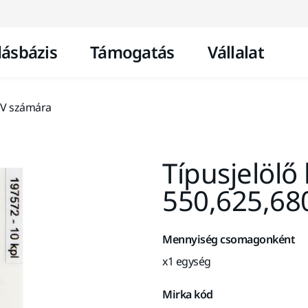
Ugrás a tartalomhoz
ásbázis
Támogatás
Vállalat
0 V számára
Típusjelölő
550,625,68
Mennyiség csomagonként
x1 egység
Mirka kód