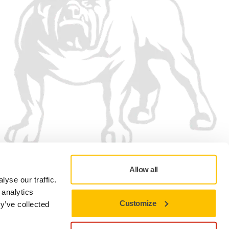
Allow all
yse our traffic.
 analytics
Customize
y’ve collected
Adatvédelmi szabályzat
Felhasználási feltételek
Cookie-beállítások