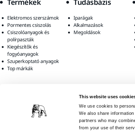
Termékek
Tudásbázis
Elektromos szerszámok
Iparágak
Pormentes csiszolás
Alkalmazások
Csiszolóanyagok és
Megoldások
polírpaszták
Kiegészítők és
fogyóanyagok
Szuperkoptató anyagok
Top márkák
Találjon meg minket
This website uses cookie
We use cookies to personal
We also share information 
partners who may combine i
from your use of their serv
Mirka Ltd, 2026