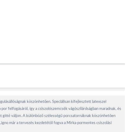
ulásállóságnak köszönhetően. Speciálisan kifejlesztett latexszel
 por felfogásáról, így a csiszolószemcsék vágószilárdságban maradnak, és
dött gitté váljon. A különböző szélességű porcsatornáknak köszönhetően
igno már a tervezés kezdetétől fogva a Mirka pormentes csiszolási