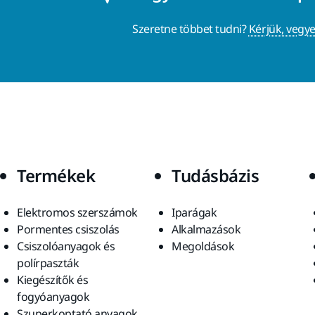
Szeretne többet tudni?
Kérjük, vegye
Termékek
Tudásbázis
Elektromos szerszámok
Iparágak
Pormentes csiszolás
Alkalmazások
Csiszolóanyagok és
Megoldások
polírpaszták
Kiegészítők és
fogyóanyagok
Szuperkoptató anyagok