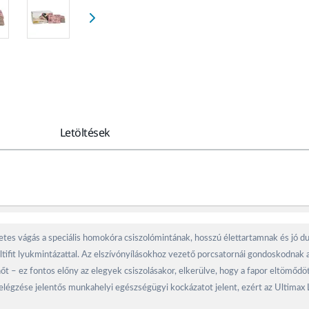
Letöltések
tes vágás a speciális homokóra csiszolómintának, hosszú élettartamnak és jó dug
tifit lyukmintázattal. Az elszívónyílásokhoz vezető porcsatornái gondoskodnak a
i hőt – ez fontos előny az elegyek csiszolásakor, elkerülve, hogy a fapor eltömő
égzése jelentős munkahelyi egészségügyi kockázatot jelent, ezért az Ultimax L