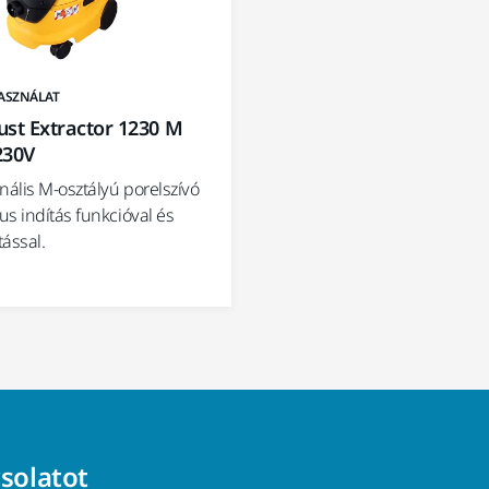
ASZNÁLAT
ust Extractor 1230 M
230V
nális M-osztályú porelszívó
s indítás funkcióval és
tással.
csolatot