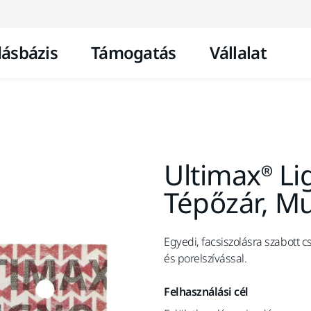
Ugrás a tartalomhoz
ásbázis
Támogatás
Vállalat
Ultimax® L
Tépőzár, Mul
Egyedi, facsiszolásra szabott 
és porelszívással.
Felhasználási cél