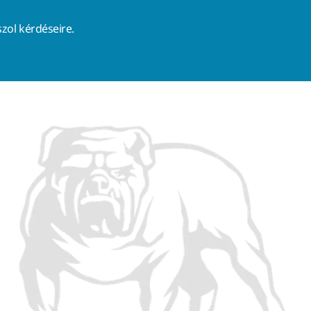
zol kérdéseire.