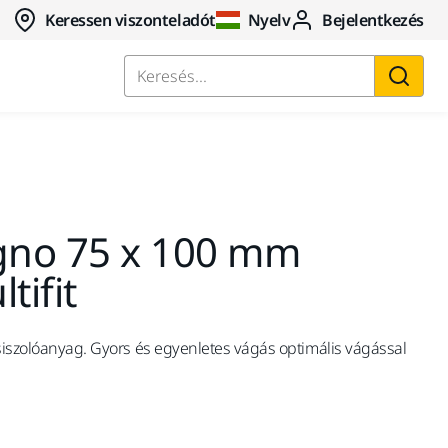
Keressen viszonteladót
Nyelv
Bejelentkezés
Keresés...
igno 75 x 100 mm
tifit
csiszolóanyag. Gyors és egyenletes vágás optimális vágással