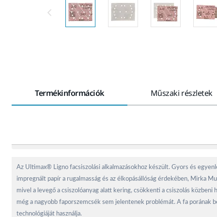
Termékinformációk
Műszaki részletek
Az Ultimax® Ligno facsiszolási alkalmazásokhoz készült. Gyors és egyenle
impregnált papír a rugalmasság és az élkopásállóság érdekében, Mirka Mul
mivel a levegő a csiszolóanyag alatt kering, csökkenti a csiszolás közben
még a nagyobb faporszemcsék sem jelentenek problémát. A fa porának bel
technológiáját használja.