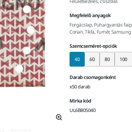
Felületkezelés, csiszolás
Megfelelő anyagok
Forgácslap, Puha/gyantás faip
Corian, Tíkfa, Furnér, Samsung
Szemcseméret-opciók
40
60
80
100
Darab csomagonként
x50 darab
Mirka kód
UL6B805040