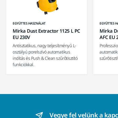
EGYÜTTES HASZNÁLAT
EGYÜTTES H
Mirka Dust Extractor 1125 L PC
Mirka D
EU 230V
AFC EU 
Antisztatikus, nagy teljesítményű L-
Professzio
osztályú porelszívó automatikus
automatiku
indítás és Push & Clean szűrőtisztító
szűrőtisztí
funkciókkal.
Vegye fel velünk a kap