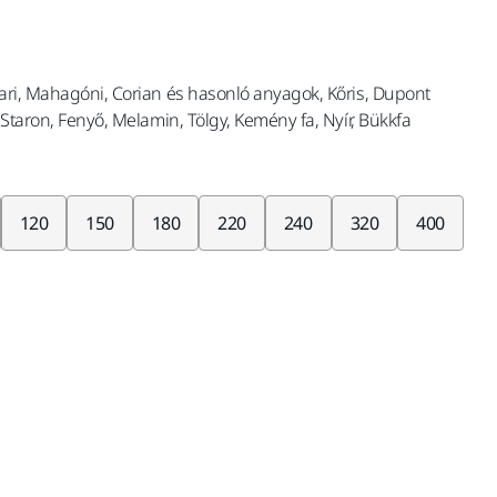
ari, Mahagóni, Corian és hasonló anyagok, Kőris, Dupont
 Staron, Fenyő, Melamin, Tölgy, Kemény fa, Nyír, Bükkfa
120
150
180
220
240
320
400