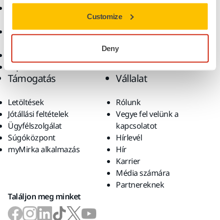
Csiszolóanyagok és
Megoldások
Customize
polírpaszták
Kiegészítők és
fogyóanyagok
Deny
Szuperkoptató anyagok
Top márkák
Támogatás
Vállalat
Letöltések
Rólunk
Jótállási feltételek
Vegye fel velünk a
Ügyfélszolgálat
kapcsolatot
Súgóközpont
Hírlevél
myMirka alkalmazás
Hír
Karrier
Média számára
Partnereknek
Találjon meg minket