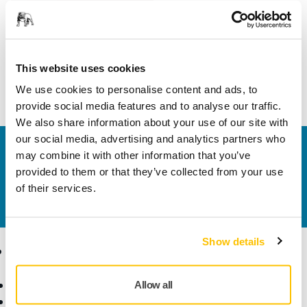
Alkalmas a
ROS/CEROS
következőkhöz
This website uses cookies
We use cookies to personalise content and ads, to
provide social media features and to analyse our traffic.
We also share information about your use of our site with
our social media, advertising and analytics partners who
Vegye fel velünk a kapcsolatot
may combine it with other information that you’ve
Szeretne többet tudni?
Kérjük, vegye fel velünk a
provided to them or that they’ve collected from your use
kapcsolatot
és szakértő Támogató csapatunk
of their services.
válaszol kérdéseire.
Show details
Termékek
Tudásbázis
Elektromos szerszámok
Iparágak
Allow all
Pormentes csiszolás
Alkalmazások