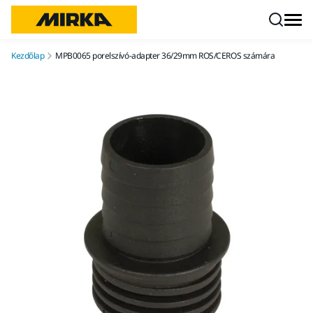
Ugrás a tartalomhoz
Kezdőlap
MPB0065 porelszívó-adapter 36/29mm ROS/CEROS számára