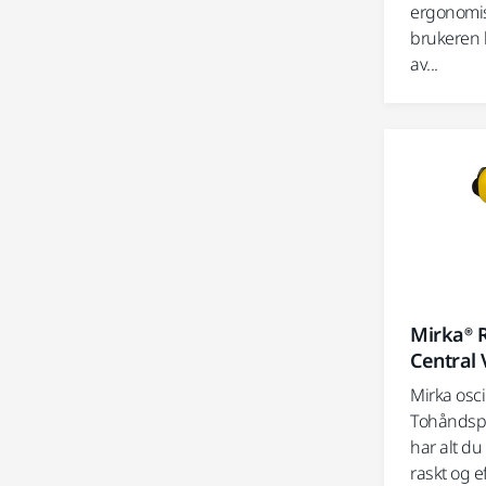
ergonomis
brukeren 
av...
Mirka® 
Central
Mirka osc
Tohåndsp
har alt du
raskt og eff