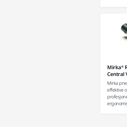
Mirka® 
Central
Mirka pne
effektive 
profesjone
ergonomis