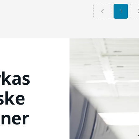
1
rkas
ske
iner