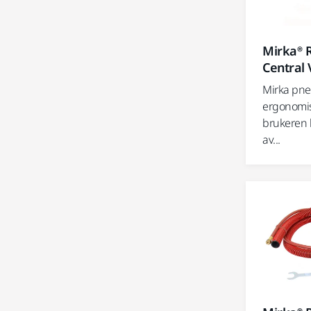
Mirka® 
Central
Mirka pne
ergonomis
brukeren 
av...