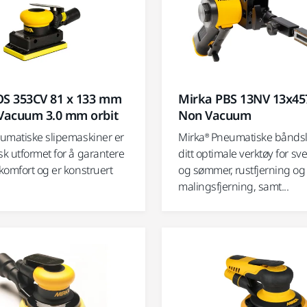
OS 353CV 81 x 133 mm
Mirka PBS 13NV 13x
 Vacuum 3.0 mm orbit
Non Vacuum
umatiske slipemaskiner er
Mirka® Pneumatiske båndsl
k utformet for å garantere
ditt optimale verktøy for s
komfort og er konstruert
og sømmer, rustfjerning og
malingsfjerning, samt...