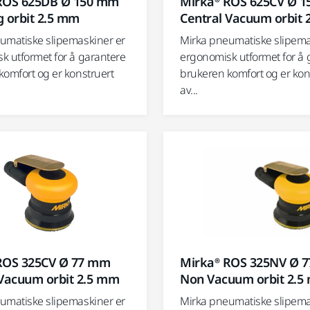
ROS 625DB Ø 150 mm
Mirka® ROS 625CV Ø 
g orbit 2.5 mm
Central Vacuum orbit
umatiske slipemaskiner er
Mirka pneumatiske slipema
k utformet for å garantere
ergonomisk utformet for å 
komfort og er konstruert
brukeren komfort og er kon
av...
ROS 325CV Ø 77 mm
Mirka® ROS 325NV Ø 
 Vacuum orbit 2.5 mm
Non Vacuum orbit 2.5
umatiske slipemaskiner er
Mirka pneumatiske slipema