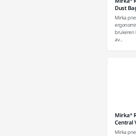
Mirka® 
Dust Ba
Mirka pne
ergonomis
brukeren 
av...
Mirka® 
Central
Mirka pne