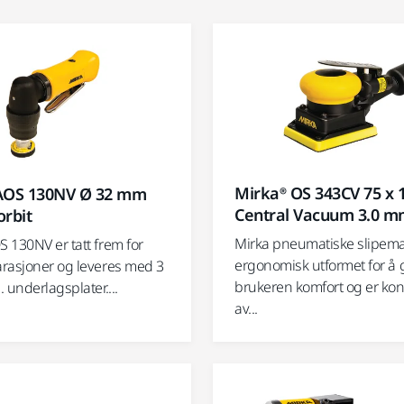
Mirka® OS 343CV 75 x
AOS 130NV Ø 32 mm
Central Vacuum 3.0 m
orbit
Mirka pneumatiske slipema
 130NV er tatt frem for
ergonomisk utformet for å 
rasjoner og leveres med 3
brukeren komfort og er kon
 underlagsplater....
av...