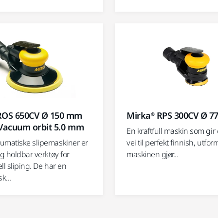
ROS 650CV Ø 150 mm
Mirka® RPS 300CV Ø 
 Vacuum orbit 5.0 mm
En kraftfull maskin som gir
umatiske slipemaskiner er
vei til perfekt finnish, utf
og holdbar verktøy for
maskinen gjør...
ll sliping. De har en
k...