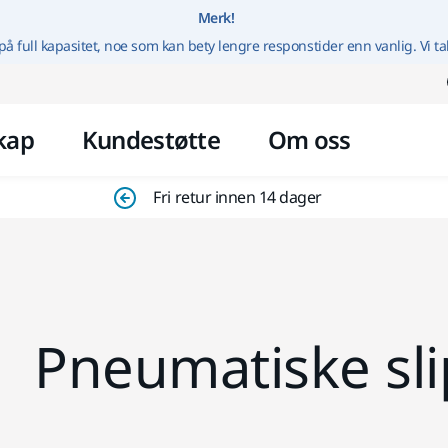
Gå til innhold
Merk!
på full kapasitet, noe som kan bety lengre responstider enn vanlig. Vi ta
kap
Kundestøtte
Om oss
Fri retur innen 14 dager
Pneumatiske sl