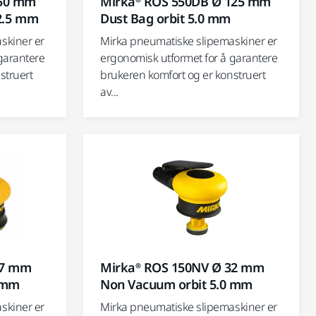
150 mm
Mirka® ROS 550DB Ø 125 mm
 2.5 mm
Dust Bag orbit 5.0 mm
skiner er
Mirka pneumatiske slipemaskiner er
garantere
ergonomisk utformet for å garantere
struert
brukeren komfort og er konstruert
av...
77 mm
Mirka® ROS 150NV Ø 32 mm
 mm
Non Vacuum orbit 5.0 mm
skiner er
Mirka pneumatiske slipemaskiner er