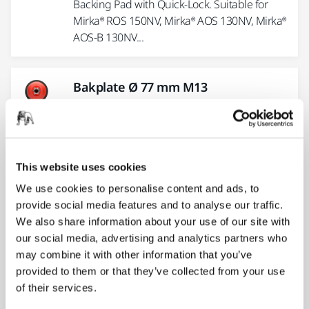
Backing Pad with Quick-Lock. Suitable for
Mirka® ROS 150NV, Mirka® AOS 130NV, Mirka®
AOS-B 130NV...
Bakplate Ø 77 mm M13
Bakplate for polermaskiner, for bruk med 77
mm poleringssvamper.
This website uses cookies
Bakplate Ø 125 mm M13
We use cookies to personalise content and ads, to
Bakplate for polermaskiner. 125mm M14
provide social media features and to analyse our traffic.
grip, gul.
We also share information about your use of our site with
our social media, advertising and analytics partners who
may combine it with other information that you’ve
Bakplate Nett Ø 125 mm
provided to them or that they’ve collected from your use
Myk Mirka skive 125 mm 5/16" 28H.
of their services.
Underlagskive med luftekanaler som fører til