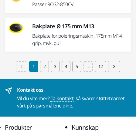
Passer ROS2-850CV.
Bakplate Ø 175 mm M13
Bakplate for poleringsmaskin. 175mm M14
grip, myk, gul.
1
2
3
4
5
...
12
Kontakt oss
Vil du vite mer?
Ta kontakt
, så svarer støtteteamet
vårt på spørsmålene dine.
Produkter
Kunnskap