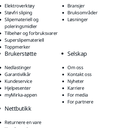
Elektroverktøy
Bransjer
Støvfri sliping
Bruksområder
Slipemateriell og
Løsninger
poleringsmidler
Tilbehør og forbruksvarer
Superslipemateriell
Toppmerker
Brukerstøtte
Selskap
Nedlastinger
Om oss
Garantivilkår
Kontakt oss
Kundeservice
Nyheter
Hjelpesenter
Karriere
myMirka-appen
For media
For partnere
Nettbutikk
Returnere en vare