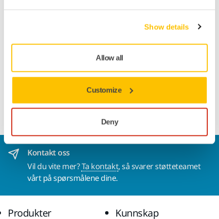
Mirka Sleeve + Kabel CE 230V +
Slange
Show details
Slang med CE 230V-kabel i en slitesterk
sleeve.
Allow all
Mirka® DEXOS fjernkontroll
Customize
Mirka® DEXOS fjernkontroll tilbyr praktisk,
Bluetooth-aktivert kontroll av støvsugeren.
Deny
Kontakt oss
Vil du vite mer?
Ta kontakt
, så svarer støtteteamet
vårt på spørsmålene dine.
Produkter
Kunnskap