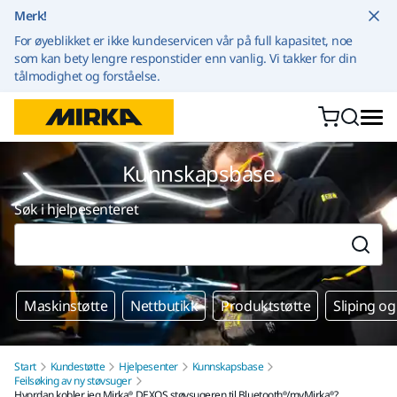
Gå til innhold
Merk!
For øyeblikket er ikke kundeservicen vår på full kapasitet, noe
som kan bety lengre responstider enn vanlig. Vi takker for din
tålmodighet og forståelse.
Kunnskapsbase
Søk i hjelpesenteret
Maskinstøtte
Nettbutikk
Produktstøtte
Sliping og
Start
Kundestøtte
Hjelpesenter
Kunnskapsbase
Feilsøking av ny støvsuger
Hvordan kobler jeg Mirka® DEXOS støvsugeren til Bluetooth®/myMirka®?