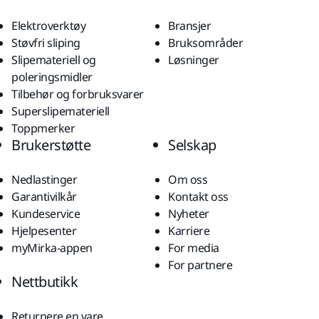
Elektroverktøy
Bransjer
Støvfri sliping
Bruksområder
Slipemateriell og
Løsninger
poleringsmidler
Tilbehør og forbruksvarer
Superslipemateriell
Toppmerker
Brukerstøtte
Selskap
Nedlastinger
Om oss
Garantivilkår
Kontakt oss
Kundeservice
Nyheter
Hjelpesenter
Karriere
myMirka-appen
For media
For partnere
Nettbutikk
Returnere en vare