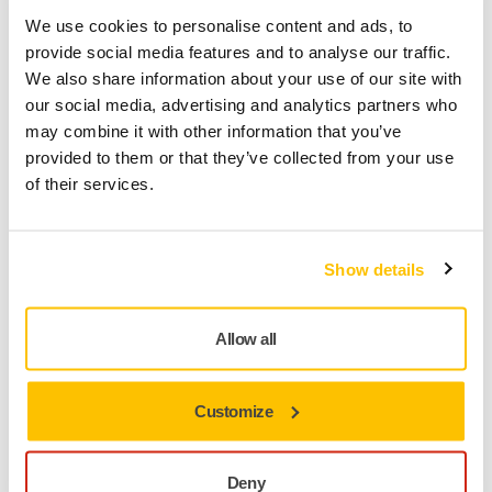
We use cookies to personalise content and ads, to
provide social media features and to analyse our traffic.
We also share information about your use of our site with
our social media, advertising and analytics partners who
may combine it with other information that you’ve
provided to them or that they’ve collected from your use
of their services.
Show details
Geoptimaliseerd aantal gaten
Handig gat in het midden
helpt stof af te zuigen in de
Allow all
middenzone
Gaten in het binnenste gedeelte
tegen verstopping in
het midden
Customize
Groot gedeelte zonder gaten
zorgt voor een stevige
grip tussen de schijf en de pad
Buitenste gripgedeelten
vergroten de schuurgreep
Deny