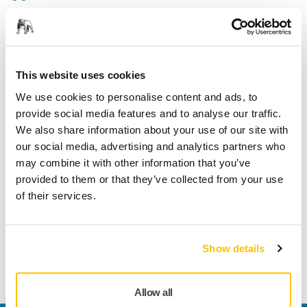
Fri frakt over kr.699.- inkl. moms
Sikker betaling med kort
Spore pakken
This website uses cookies
We use cookies to personalise content and ads, to
provide social media features and to analyse our traffic.
Tekniske detaljer
We also share information about your use of our site with
our social media, advertising and analytics partners who
may combine it with other information that you’ve
Lengde
1 mm
provided to them or that they’ve collected from your use
of their services.
Bredde
1 mm
Show details
Allow all