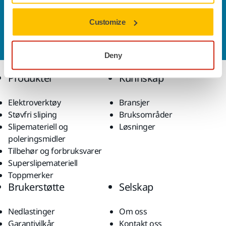
Kontakt oss
Customize
Vil du vite mer?
Ta kontakt
, så svarer støtteteamet
vårt på spørsmålene dine.
Deny
Produkter
Kunnskap
Elektroverktøy
Bransjer
Støvfri sliping
Bruksområder
Slipemateriell og
Løsninger
poleringsmidler
Tilbehør og forbruksvarer
Superslipemateriell
Toppmerker
Brukerstøtte
Selskap
Nedlastinger
Om oss
Garantivilkår
Kontakt oss