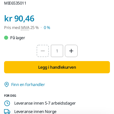
MIE6535011
Pris med MVA 25 %
kr 90,46
Pris med
MVA
25 %
0 %
På lager
Select quantity value
Legg i handlekurven
Finn en forhandler
FOR DEG
Leveranse innen 5-7 arbeidsdager
Leveranse innen Norge