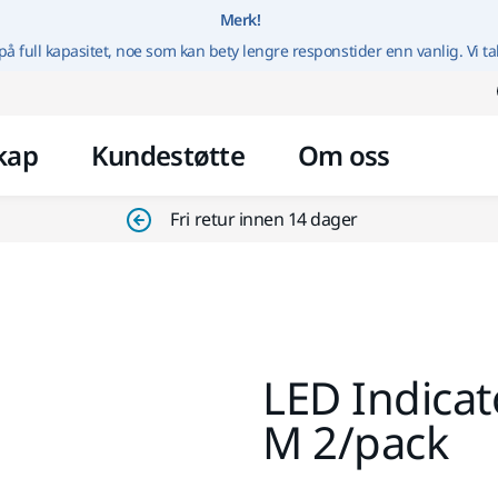
Gå til innhold
Merk!
på full kapasitet, noe som kan bety lengre responstider enn vanlig. Vi ta
kap
Kundestøtte
Om oss
Fri retur innen 14 dager
LED Indicat
M 2/pack