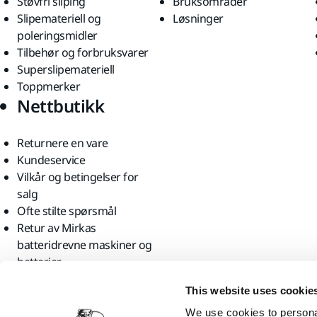
Støvfri sliping
Bruksområder
Slipemateriell og
Løsninger
poleringsmidler
Tilbehør og forbruksvarer
Superslipemateriell
Toppmerker
Nettbutikk
Returnere en vare
Kundeservice
Vilkår og betingelser for
salg
Ofte stilte spørsmål
Retur av Mirkas
batteridrevne maskiner og
batterier
Finn oss
This website uses cookie
We use cookies to personal