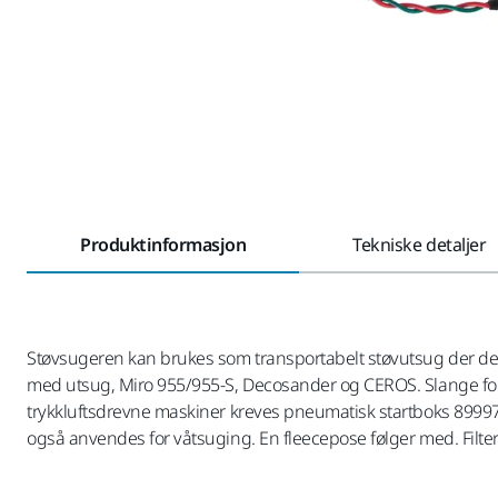
Produktinformasjon
Tekniske detaljer
Støvsugeren kan brukes som transportabelt støvutsug der det 
med utsug, Miro 955/955-S, Decosander og CEROS. Slange for til
trykkluftsdrevne maskiner kreves pneumatisk startboks 899970
også anvendes for våtsuging. En fleecepose følger med. Filt