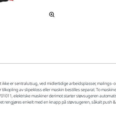
ikke er sentralutsug, ved midlertidige arbeidsplasser, malings- 
kopling av slipekloss eller maskin bestilles separat. To maskiner 
1011, elektriske maskiner derimot starter støvsugeren automatis
eret rengjøres enkelt med en knapp på støvsugeren, såkalt push &