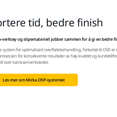
rtere tid, bedre finish
-verktøy og slipemateriell jobber sammen for å gi en bedre f
 system for optimalisert overflatebehandling, forkortet til OSP, er
prosessen for konsekvente resultater av høy kvalitet og kundetilfr
oll over karosseriverkstedet.
Les mer om Mirka OSP-systemet