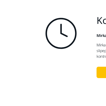
Ko
Mirka
Mirkas
slipe
kontr