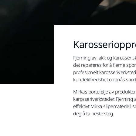
Karosserioppr
Fjerning av lakk og karosserisk
det repareres for å fjerne spo
profesjonelt karosseriverksted 
kundetilfredshet oppnås samti
Mirkas portefølje av produkter
karosseriverksteder. Fjerning a
effektivt Mirka slipemateriel
deg å ta neste steg.