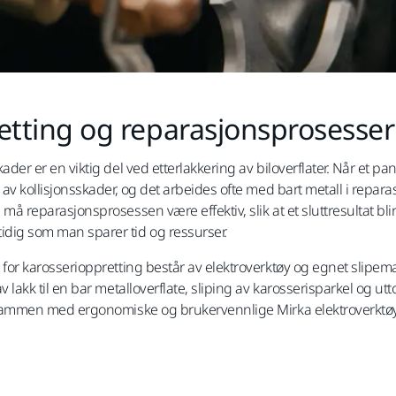
etting og reparasjonsprosesser
ader er en viktig del ved etterlakkering av biloverflater. Når et pan
r av kollisjonsskader, og det arbeides ofte med bart metall i repar
må reparasjonsprosessen være effektiv, slik at et sluttresultat blir
dig som man sparer tid og ressurser.
 for karosserioppretting består av elektroverktøy og egnet slipemat
v lakk til en bar metalloverflate, sliping av karosserisparkel og u
l sammen med ergonomiske og brukervennlige Mirka elektroverktøy,