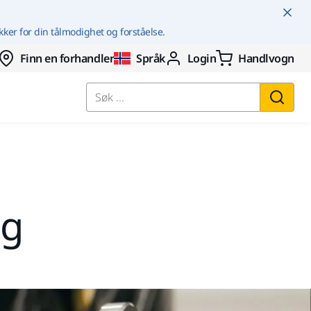
kker for din tålmodighet og forståelse.
Finn en forhandler
Språk
Login
Handlvogn
Søk ...
ng