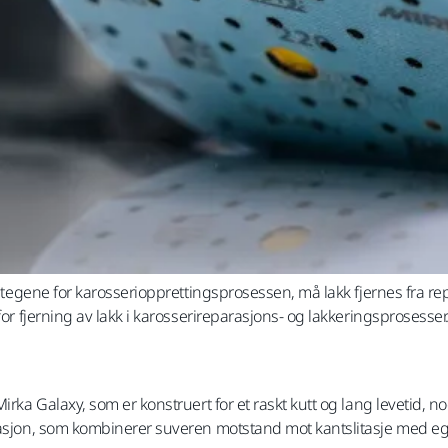
e stegene for karosseriopprettingsprosessen, må lakk fjernes fra 
for fjerning av lakk i karosserireparasjons- og lakkeringsprosesser
irka Galaxy, som er konstruert for et raskt kutt og lang levetid, no
rasjon, som kombinerer suveren motstand mot kantslitasje med egen