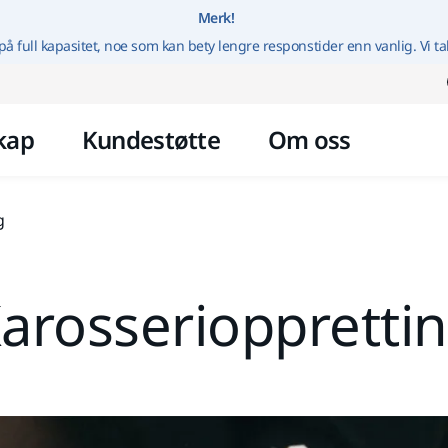
Gå til innhold
Merk!
på full kapasitet, noe som kan bety lengre responstider enn vanlig. Vi ta
kap
Kundestøtte
Om oss
g
arosserioppretti