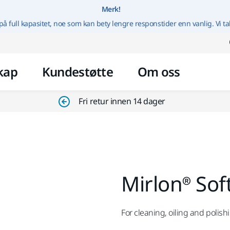
Gå til innhold
Merk!
på full kapasitet, noe som kan bety lengre responstider enn vanlig. Vi ta
kap
Kundestøtte
Om oss
Fri retur innen 14 dager
Mirlon® Sof
For cleaning, oiling and polish