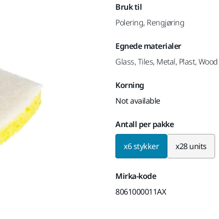
Bruk til
Polering, Rengjøring
Egnede materialer
Glass, Tiles, Metal, Plast, Wood
Korning
Not available
Antall per pakke
x6 stykker
x28 units
Mirka-kode
8061000011AX