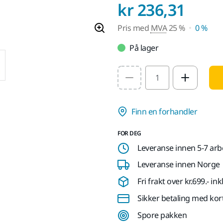
Pris
kr 236,31
Pris med
MVA
25 %
0 %
På lager
Select quantity value
Finn en forhandler
FOR DEG
Leveranse innen 5-7 ar
Leveranse innen Norge
Fri frakt over kr.699.- i
Sikker betaling med kor
Spore pakken