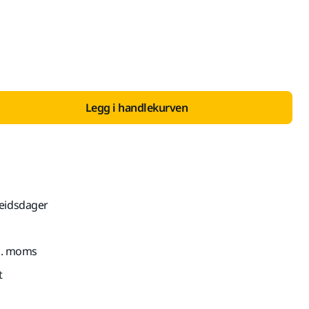
 med MVA 25 %
Legg i handlekurven
beidsdager
nkl. moms
t