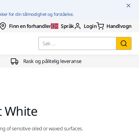
kker for din tålmodighet og forståelse.
Finn en forhandler
Språk
Login
Handlvogn
Søk ...
Rask og pålitelig leveranse
t White
ing of sensitive oiled or waxed surfaces.