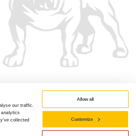
Vi aksepterer
Allow all
yse our traffic.
 analytics
Customize
y’ve collected
sonvernretningslinjer
Vilkår for bruk
Vilkår og betingelser for salg
Cookie-preferanser