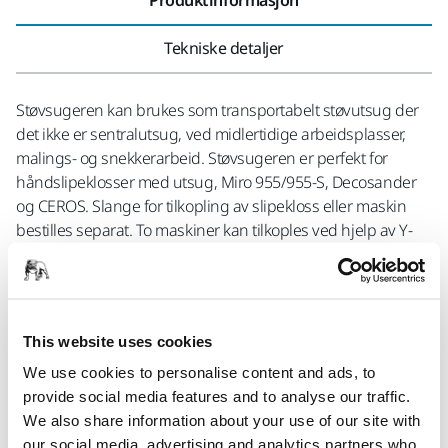
Tekniske detaljer
Støvsugeren kan brukes som transportabelt støvutsug der
det ikke er sentralutsug, ved midlertidige arbeidsplasser,
malings- og snekkerarbeid. Støvsugeren er perfekt for
håndslipeklosser med utsug, Miro 955/955-S, Decosander
og CEROS. Slange for tilkopling av slipekloss eller maskin
bestilles separat. To maskiner kan tilkoples ved hjelp av Y-
kopling. For autostart av trykkluftsdrevne maskiner kreves
pneumatisk startboks 8999701011, elektriske maskiner
derimot starter støvsugeren automatisk når de tilkoples via
uttaket på maskinen. Støvsugeren kan også anvendes for
This website uses cookies
våtsuging. En fleecepose følger med. Filteret rengjøres
enkelt med en knapp på støvsugeren, såkalt push & clean-
We use cookies to personalise content and ads, to
system.
provide social media features and to analyse our traffic.
We also share information about your use of our site with
our social media, advertising and analytics partners who