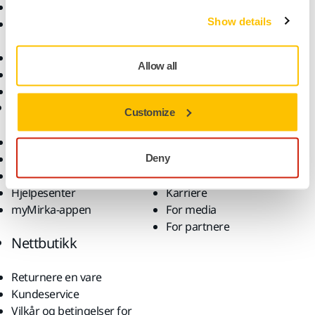
Støvfri sliping
Bruksområder
Show details
Slipemateriell og
Løsninger
poleringsmidler
Tilbehør og forbruksvarer
Allow all
Superslipemateriell
Toppmerker
Brukerstøtte
Selskap
Customize
Nedlastinger
Om oss
Garantivilkår
Kontakt oss
Deny
Kundeservice
Nyheter
Hjelpesenter
Karriere
myMirka-appen
For media
For partnere
Nettbutikk
Returnere en vare
Kundeservice
Vilkår og betingelser for