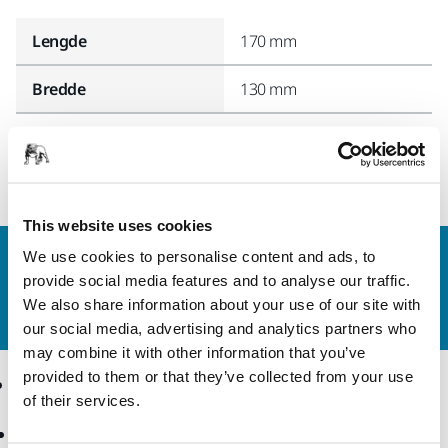
Lengde
170 mm
Bredde
130 mm
This website uses cookies
We use cookies to personalise content and ads, to
Kontakt oss
provide social media features and to analyse our traffic.
Vil du vite mer?
Ta kontakt
, så svarer støtteteamet
We also share information about your use of our site with
vårt på spørsmålene dine.
our social media, advertising and analytics partners who
may combine it with other information that you’ve
provided to them or that they’ve collected from your use
Produkter
Kunnskap
of their services.
Elektroverktøy
Bransjer