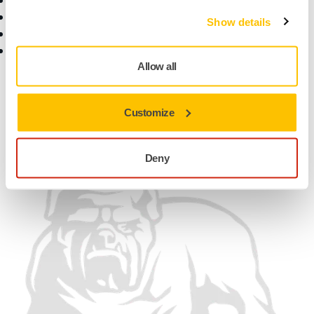
Försäljingsvillkor
Returnera en vara
Show details
Vanliga frågor
Retur av Mirka
batteriverktyg och
Allow all
batterier
Hitta oss
Customize
Vi accepterar
Deny