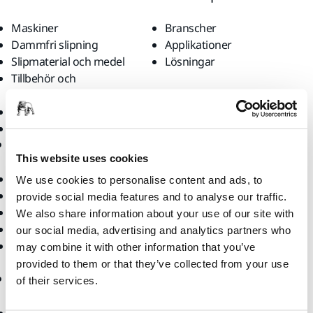
Maskiner
Branscher
Dammfri slipning
Applikationer
Slipmaterial och medel
Lösningar
Tillbehör och
förbrukningsvaror
Superabrasives
De främsta varumärkena
Support
Företag
This website uses cookies
Nedladdningar
Om oss
We use cookies to personalise content and ads, to
Garantivillkor
Kontakta oss
provide social media features and to analyse our traffic.
Kundservice
Nyheter
We also share information about your use of our site with
Hjälpcenter
Karriär
our social media, advertising and analytics partners who
myMirka-appen
För media
may combine it with other information that you’ve
För partners
provided to them or that they’ve collected from your use
Webbshop
of their services.