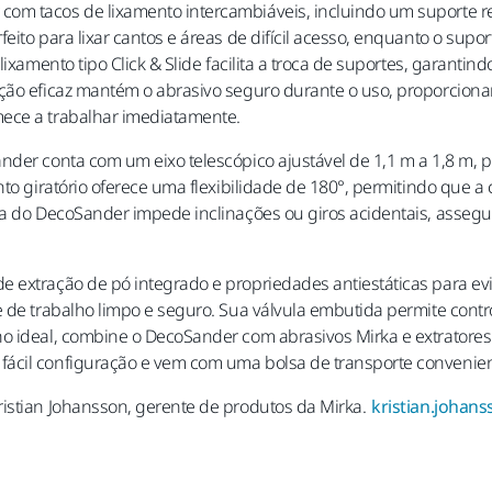
om tacos de lixamento intercambiáveis, incluindo um suporte r
eito para lixar cantos e áreas de difícil acesso, enquanto o supo
lixamento tipo Click & Slide facilita a troca de suportes, garant
ação eficaz mantém o abrasivo seguro durante o uso, proporcio
mece a trabalhar imediatamente.
nder conta com um eixo telescópico ajustável de 1,1 m a 1,8 m, 
nto giratório oferece uma flexibilidade de 180°, permitindo que 
ada do DecoSander impede inclinações ou giros acidentais, ass
 extração de pó integrado e propriedades antiestáticas para ev
e de trabalho limpo e seguro. Sua válvula embutida permite contr
o ideal, combine o DecoSander com abrasivos Mirka e extratores
ácil configuração e vem com uma bolsa de transporte convenien
ristian Johansson, gerente de produtos da Mirka.
kristian.joha