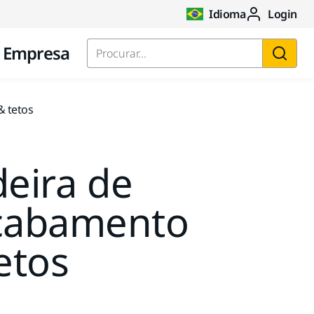
Idioma
Login
Empresa
Procurar...
& tetos
deira de
acabamento
etos