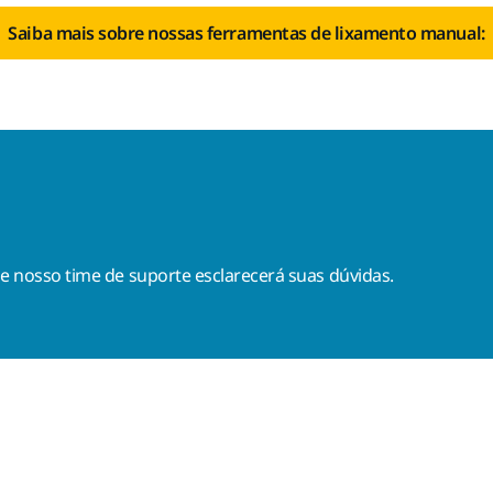
Saiba mais sobre nossas ferramentas de lixamento manual:
, e nosso time de suporte esclarecerá suas dúvidas.