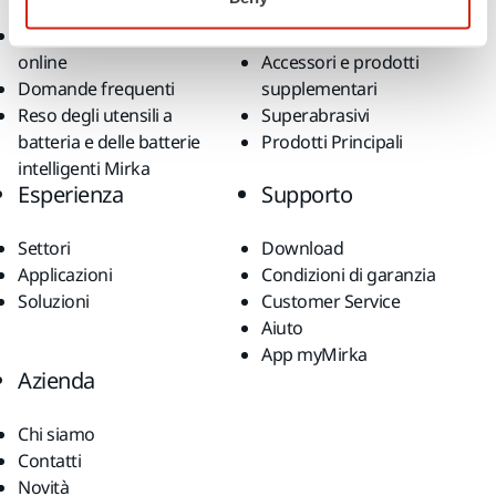
generali di vendita
Levigatura senza polvere
Reso articoli acquistati
Abrasivi e lucidanti
online
Accessori e prodotti
Domande frequenti
supplementari
Reso degli utensili a
Superabrasivi
batteria e delle batterie
Prodotti Principali
intelligenti Mirka
Esperienza
Supporto
Settori
Download
Applicazioni
Condizioni di garanzia
Soluzioni
Customer Service
Aiuto
App myMirka
Azienda
Chi siamo
Contatti
Novità