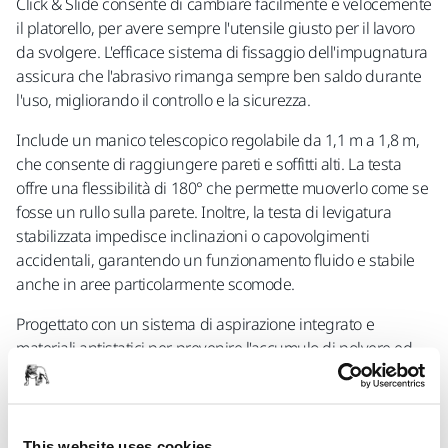
Click & Slide consente di cambiare facilmente e velocemente
il platorello, per avere sempre l'utensile giusto per il lavoro
da svolgere. L'efficace sistema di fissaggio dell'impugnatura
assicura che l'abrasivo rimanga sempre ben saldo durante
l'uso, migliorando il controllo e la sicurezza.
Include un manico telescopico regolabile da 1,1 m a 1,8 m,
che consente di raggiungere pareti e soffitti alti. La testa
offre una flessibilità di 180° che permette muoverlo come se
fosse un rullo sulla parete. Inoltre, la testa di levigatura
stabilizzata impedisce inclinazioni o capovolgimenti
accidentali, garantendo un funzionamento fluido e stabile
anche in aree particolarmente scomode.
Progettato con un sistema di aspirazione integrato e
materiali antistatici per prevenire l'accumulo di polvere ed
eliminare le scosse di elettricità, DecoSander garantisce un
ambiente di lavoro pulito e sicuro. Il regolatore integrato
consente di controllare il flusso d'aria, migliorando
l'efficienza dell'aspirazione. Per prestazioni ottimali, abbina
This website uses cookies