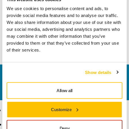
DecoSander agli abrasivi su rete e agli aspiratori Mirka.
We use cookies to personalise content and ads, to
Nella confezione è incluso un tubo e un connettore (Ø 27
provide social media features and to analyse our traffic.
mm/32 mm) per una facile installazione e una comoda
We also share information about your use of our site with
borsa per il trasporto.
our social media, advertising and analytics partners who
may combine it with other information that you’ve
provided to them or that they’ve collected from your use
Scopri di più sui nostri utensili per la
of their services.
levigatura manuale
Show details
Contattaci
Vuoi saperne di più?
Contattaci
e il nostro team di
esperti risponderà al più presto alle tue domande.
Allow all
Ecommerce
Prodotti
Customize
Termini e condizioni
Utensili
Deny