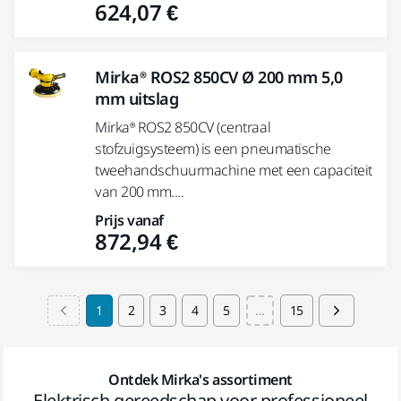
624,07 €
Mirka® ROS2 850CV Ø 200 mm 5,0
mm uitslag
Mirka® ROS2 850CV (centraal
stofzuigsysteem) is een pneumatische
tweehandschuurmachine met een capaciteit
van 200 mm....
Prijs vanaf
872,94 €
1
2
3
4
5
...
15
Ontdek Mirka's assortiment
Elektrisch gereedschap voor professioneel