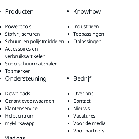
Producten
Knowhow
Power tools
Industrieën
Stofvrij schuren
Toepassingen
Schuur- en polijstmiddelen
Oplossingen
Accessoires en
verbruiksartikelen
Superschuurmaterialen
Topmerken
Ondersteuning
Bedrijf
Downloads
Over ons
Garantievoorwaarden
Contact
Klantenservice
Nieuws
Helpcentrum
Vacatures
myMirka-app
Voor de media
Voor partners
Vind ons