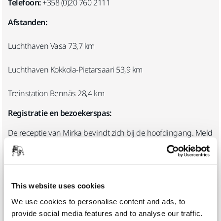
Telefoon:
+358 (0)20 760 2111
Afstanden:
Luchthaven Vasa 73,7 km
Luchthaven Kokkola-Pietarsaari 53,9 km
Treinstation Bennäs 28,4 km
Registratie en bezoekerspas:
De receptie van Mirka bevindt zich bij de hoofdingang. Meld
u bij aankomst bij de receptie. Bevestig uw bezoekerspas op
een duidelijk zichtbare plaats en lever deze bij vertrek in bij
de receptie.
This website uses cookies
Vind ons op Google Maps
We use cookies to personalise content and ads, to
provide social media features and to analyse our traffic.