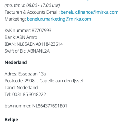
(ma. t/m vr. 08:00 - 17:00 uur)
Facturen & Accounts E-mail:
benelux.finance@mirka.com
Marketing:
benelux.marketing@mirka.com
KvK nummer: 87707993
Bank: ABN Amro
IBAN: NL85ABNA0118423614
Swift of Bic: ABNANL2A
Nederland
Adres: Essebaan 13a
Postcode: 2908 LJ Capelle aan den IJssel
Land: Nederland
Tel: 0031 85 3018222
btw-nummer: NL864377691B01
België