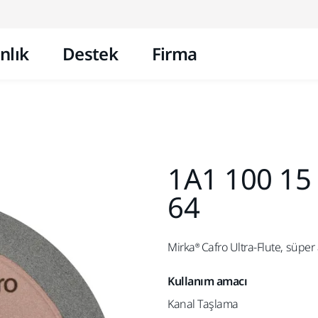
İçeriğe atla
nlık
Destek
Firma
1A1 100 15 
64
Mirka® Cafro Ultra-Flute, süper a
Kullanım amacı
Kanal Taşlama