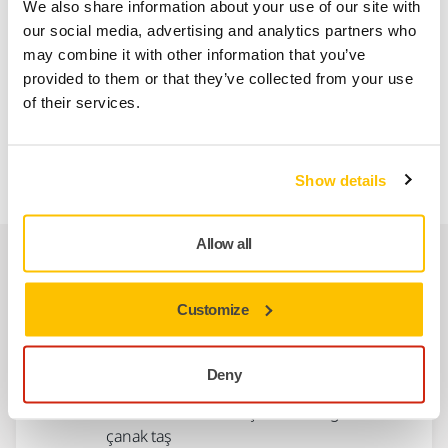
Büyük partiler için ideal: Otomatik takım değiştiricilerle
We also share information about your use of our site with
işleme için mükemmel stabilite ve performans
our social media, advertising and analytics partners who
Zaman içinde tutarlı geometriyi korur - mükemmel
may combine it with other information that you’ve
kenar tutuşu
provided to them or that they’ve collected from your use
Yenilikçi formül ve gözenekli aşındırıcı yapı sayesinde
of their services.
azaltılmış enerji tüketimi
Titreşim yok, sessiz çalışma ve kararlı güç emilimi
Show details
Allow all
İlgili ürünler
Customize
BIRLIKTE KULLANIN:
12V9 125 10 2 20 20 D64 SR 125 M413
Deny
CNC makinelerinde tungsten karbür silindir
takımların kesilmesi için hibrit bağlamalı
çanak taş