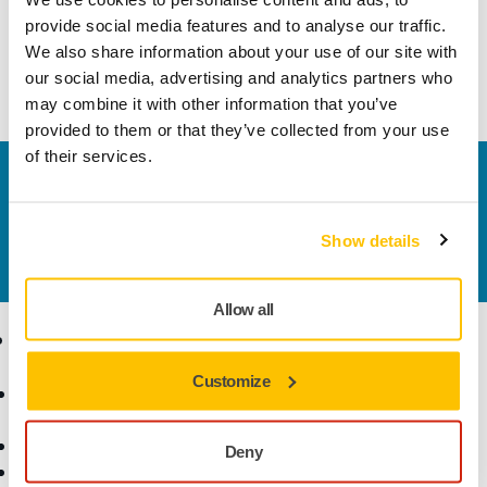
provide social media features and to analyse our traffic.
Mirka Altın Kaplama Sisteminin bir parçası - hızlı ve basit
We also share information about your use of our site with
boya sonrası çözümü.
our social media, advertising and analytics partners who
may combine it with other information that you’ve
provided to them or that they’ve collected from your use
of their services.
Bize Ulaşın
Daha fazla bilgi edinmek ister misiniz? Lütfen bizimle
iletişime geçin
ve uzman ekibimiz sorularınızı
Show details
yanıtlasın.
Allow all
Ürünler
Uzmanlık
Customize
Aksesuarlar ve Sarf
Sektörler
Malzemeler
Uygulamalar
Bütün Ürünler
Çözümler
Deny
Makineler