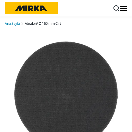
İçeriğe atla
Ana Sayfa
Abralon® Ø 150 mm Cırt