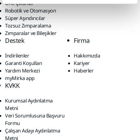
Öne Çıkanlar
Robotik ve Otomasyon
Süper Aşındırıcılar
Tozsuz Zımparalama
Zımparalar ve Bileşikler
Destek
Firma
İndirilenler
Hakkımızda
Garanti Koşulları
Kariyer
Yardım Merkezi
Haberler
myMirka app
KVKK
Kurumsal Aydınlatma
Metni
Veri Sorumlusuna Başvuru
Formu
Çalışan Adayı Aydınlatma
Metni