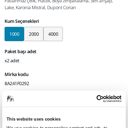
Paslanmaz çelik, Plastik, Boya zımparalama, Sert ahşap,
Lake, Karonia Mistral, Dupont Corian
Kum Seçenekleri
1000
2000
4000
Paket başı adet
x2 adet
Mirka kodu
8A241F0292
Ürün bilgileri
Teknik detaylar
This website uses cookies
İndirmeler
We use cookies to personalise content and ads, to