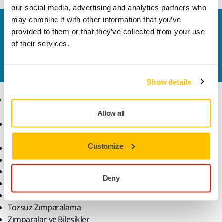
our social media, advertising and analytics partners who
may combine it with other information that you’ve
Bize Ulaşın
provided to them or that they’ve collected from your use
Daha fazla bilgi edinmek ister misiniz? Lütfen bizimle
of their services.
iletişime geçin
ve uzman ekibimiz sorularınızı
yanıtlasın.
Show details
Ürünler
Uzmanlık
Allow all
Aksesuarlar ve Sarf
Sektörler
Malzemeler
Uygulamalar
Customize
Bütün Ürünler
Çözümler
Makineler
Öne Çıkanlar
Deny
Robotik ve Otomasyon
Süper Aşındırıcılar
Tozsuz Zımparalama
Zımparalar ve Bileşikler