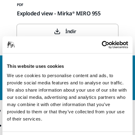
PDF
Exploded view - Mirka® MIRO 955
İndir
Bize Ulaşın
This website uses cookies
Daha fazla bilgi edinmek ister misiniz? Lütfen bizimle
We use cookies to personalise content and ads, to
iletişime geçin
ve uzman ekibimiz sorularınızı
provide social media features and to analyse our traffic.
yanıtlasın.
We also share information about your use of our site with
our social media, advertising and analytics partners who
may combine it with other information that you’ve
Ürünler
Uzmanlık
provided to them or that they’ve collected from your use
of their services.
Aksesuarlar ve Sarf
Sektörler
Malzemeler
Uygulamalar