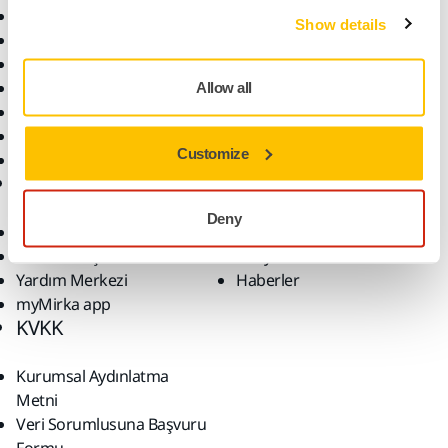
Bütün Ürünler
Çözümler
Show details
Makineler
Öne Çıkanlar
Robotik ve Otomasyon
Allow all
Süper Aşındırıcılar
Tozsuz Zımparalama
Customize
Zımparalar ve Bileşikler
Destek
Firma
Deny
İndirilenler
Hakkımızda
Garanti Koşulları
Kariyer
Yardım Merkezi
Haberler
myMirka app
KVKK
Kurumsal Aydınlatma
Metni
Veri Sorumlusuna Başvuru