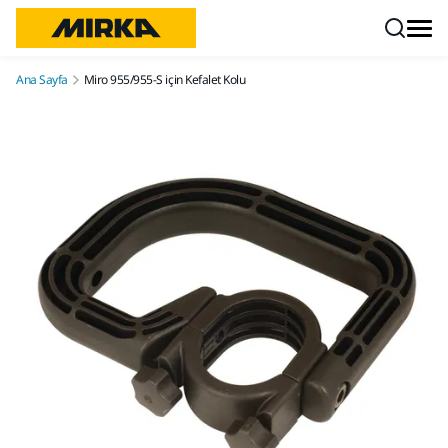
İçeriğe atla
Ana Sayfa
Miro 955/955-S için Kefalet Kolu