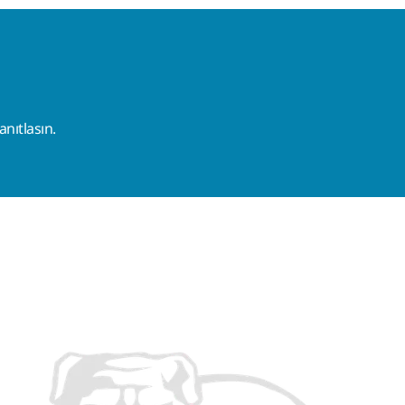
nıtlasın.