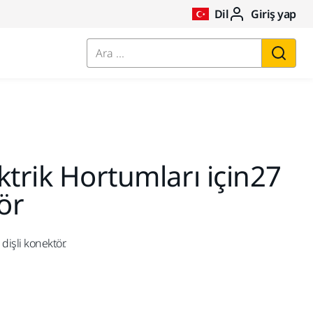
Dil
Giriş yap
Ara ...
ktrik Hortumları için27
ör
dişli konektör.