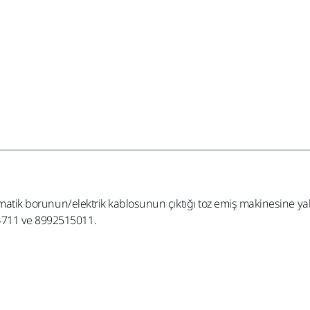
ömatik borunun/elektrik kablosunun çıktığı toz emiş makinesine yakı
14711 ve 8992515011.