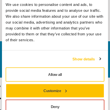
We use cookies to personalise content and ads, to
BIRLIKTE KULLANIN:
provide social media features and to analyse our traffic.
Mirka Tool Changeri Alt Montajı
We also share information about your use of our site with
(Takım tarafı)
our social media, advertising and analytics partners who
ToolChanger için Alt Montaj Kiti
may combine it with other information that you’ve
provided to them or that they’ve collected from your use
of their services.
Bize Ulaşın
Daha fazla bilgi edinmek ister misiniz? Lütfen bizimle
Show details
iletişime geçin
ve uzman ekibimiz sorularınızı
yanıtlasın.
Allow all
Ürünler
Uzmanlık
Customize
Aksesuarlar ve Sarf
Sektörler
Malzemeler
Uygulamalar
Deny