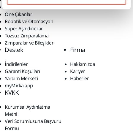
Bütün Ürünler
Çözümler
Makineler
Öne Çıkanlar
Robotik ve Otomasyon
Süper Aşındırıcılar
Tozsuz Zımparalama
Zımparalar ve Bileşikler
Destek
Firma
İndirilenler
Hakkımızda
Garanti Koşulları
Kariyer
Yardım Merkezi
Haberler
myMirka app
KVKK
Kurumsal Aydınlatma
Metni
Veri Sorumlusuna Başvuru
Formu