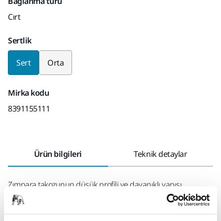
Bağlanma türü
Cırt
Sertlik
Sert
Orta
Mirka kodu
8391155111
Ürün bilgileri
Teknik detaylar
Zımpara takozunun düşük profili ve dayanıklı yapısı,
zımparalama yaparken çok iyi bir kontrol sağlar. Tutamaçı,
esnek ve ergonomik bir tutuş sağlar. Performansı, Mirka® Net
(elek) şerit zımparalarla birlikte mükemmeldir. Esnek takoz,