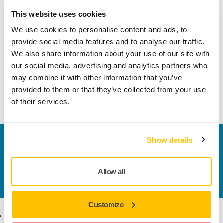
herhangi bir içbükey veya dışbükey şekil için ayarlanabilir.
This website uses cookies
Takoz üzerinde düz şekli gösteren sarı nokta işaretleri ve
We use cookies to personalise content and ads, to
maksimum şekli gösteren kırmızı nokta işaretleri bulunur.
provide social media features and to analyse our traffic.
Mirka® Zımpara Takozları, Mirka'nın devrim niteliğindeki net
We also share information about your use of our site with
(elek) zımparalarıyla birlikte elle zımparalama için özel olarak
our social media, advertising and analytics partners who
tasarlanmıştır, ancak diğer cırtlı zımparalarla da
may combine it with other information that you’ve
kullanılabilirler. Tozsuz zımpara yapmak için takozun
provided to them or that they’ve collected from your use
hortumla bir toz emiş sistemine bağlanması yeterlidir.
of their services.
Show details
Bize Ulaşın
Daha fazla bilgi edinmek ister misiniz? Lütfen bizimle
iletişime geçin
ve uzman ekibimiz sorularınızı
Allow all
yanıtlasın.
Customize
Ürünler
Uzmanlık