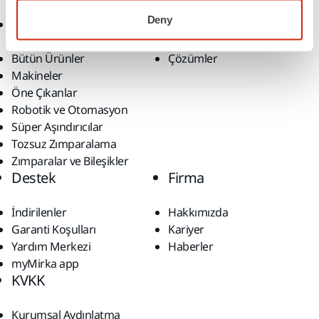
Deny
Aksesuarlar ve Sarf
Sektörler
Malzemeler
Uygulamalar
Bütün Ürünler
Çözümler
Makineler
Öne Çıkanlar
Robotik ve Otomasyon
Süper Aşındırıcılar
Tozsuz Zımparalama
Zımparalar ve Bileşikler
Destek
Firma
İndirilenler
Hakkımızda
Garanti Koşulları
Kariyer
Yardım Merkezi
Haberler
myMirka app
KVKK
Kurumsal Aydınlatma