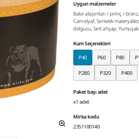
Uygun malzemeler
Bakır alaşımları / pirinç / bro
Cam elyaf, Sentetik materyaller
dolgusu, Sert ahşap, Yumuşak 
Kum Seçenekleri
P40
P60
P80
P
P280
P320
P400
Paket başı adet
x1 adet
Mirka kodu
2351100140