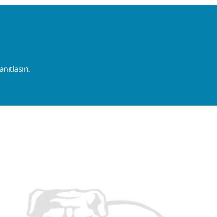
nıtlasın.