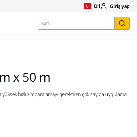
Dil
Giriş yap
Ara ...
m x 50 m
a yüksek hızlı zımparalamayı gerektiren çok sayıda uygulama