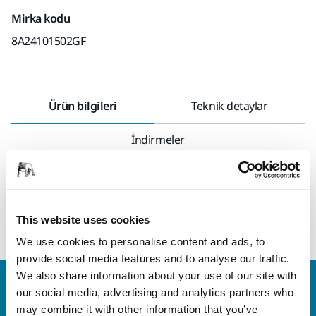
Mirka kodu
8A24101502GF
Ürün bilgileri
Teknik detaylar
İndirmeler
Çiziklerin düzenlenmesi için köpük zımpara. Mirka Golden
Finish Sisteminin bir parçası - hızlı ve basit boya sonrası
çözümü.
This website uses cookies
We use cookies to personalise content and ads, to
provide social media features and to analyse our traffic.
We also share information about your use of our site with
Bize Ulaşın
our social media, advertising and analytics partners who
Daha fazla bilgi edinmek ister misiniz? Lütfen bizimle
may combine it with other information that you’ve