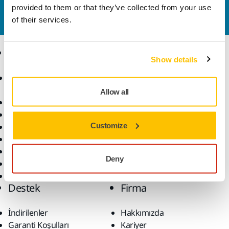
iletişime geçin
ve uzman ekibimiz sorularınızı
provided to them or that they’ve collected from your use
yanıtlasın.
of their services.
Ürünler
Uzmanlık
Show details
Aksesuarlar ve Sarf
Sektörler
Malzemeler
Uygulamalar
Allow all
Bütün Ürünler
Çözümler
Makineler
Customize
Öne Çıkanlar
Robotik ve Otomasyon
Süper Aşındırıcılar
Deny
Tozsuz Zımparalama
Zımparalar ve Bileşikler
Destek
Firma
İndirilenler
Hakkımızda
Garanti Koşulları
Kariyer