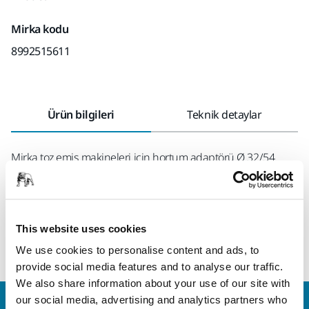
Mirka kodu
8992515611
Ürün bilgileri
Teknik detaylar
Mirka toz emiş makineleri için hortum adaptörü Ø 32/54
mm. Adaptör, hortumu toz emiciye bağlar. Elektriksel iletken
(≤ 10⁶ Ω/kare). Aşağıdaki hortumlarla birlikte teslim edilir:
MIE6514511 / MIE6514511US, MIE6514711 /
MIE6514711US,MIN6519411, MIN6519711, 8992514511,
This website uses cookies
8992514711 ve 8992515011.
We use cookies to personalise content and ads, to
provide social media features and to analyse our traffic.
We also share information about your use of our site with
our social media, advertising and analytics partners who
Bize Ulaşın