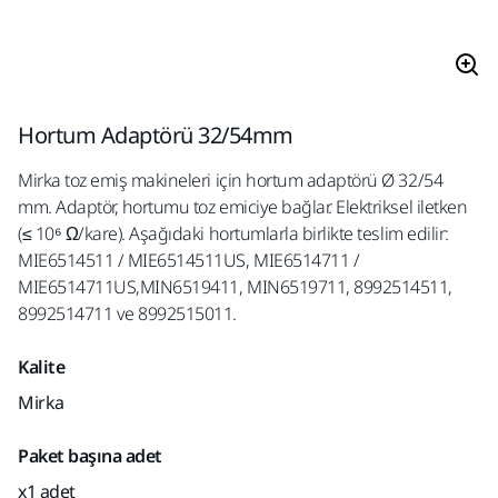
Hortum Adaptörü 32/54mm
Mirka toz emiş makineleri için hortum adaptörü Ø 32/54
mm. Adaptör, hortumu toz emiciye bağlar. Elektriksel iletken
(≤ 10⁶ Ω/kare). Aşağıdaki hortumlarla birlikte teslim edilir:
MIE6514511 / MIE6514511US, MIE6514711 /
MIE6514711US,MIN6519411, MIN6519711, 8992514511,
8992514711 ve 8992515011.
Kalite
Mirka
Paket başına adet
x1 adet