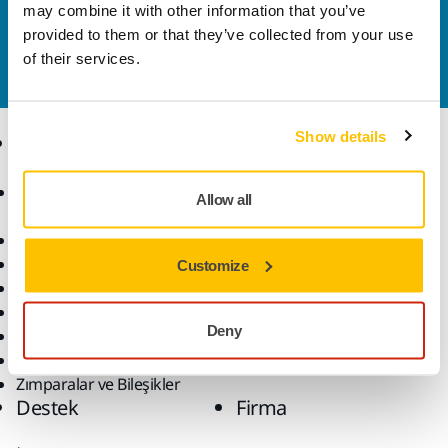
may combine it with other information that you’ve
Daha fazla bilgi edinmek ister misiniz? Lütfen bizimle
provided to them or that they’ve collected from your use
iletişime geçin
ve uzman ekibimiz sorularınızı
of their services.
yanıtlasın.
Show details
Ürünler
Uzmanlık
Aksesuarlar ve Sarf
Sektörler
Allow all
Malzemeler
Uygulamalar
Bütün Ürünler
Çözümler
Makineler
Customize
Öne Çıkanlar
Robotik ve Otomasyon
Deny
Süper Aşındırıcılar
Tozsuz Zımparalama
Zımparalar ve Bileşikler
Destek
Firma