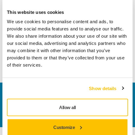
Son ve vernik kaplama uygulamalarının matlaştırılması ve
This website uses cookies
boya düzeltmesi için tasarlanmış genel amaçlı film zımpara.
Microstar'ın özel bir stearat tabakası ve pürüzsüz bir film
We use cookies to personalise content and ads, to
desteklemesi vardır. Microstar, yüksek kaliteli bir yüzeye
provide social media features and to analyse our traffic.
sahiptir ve geleneksel ürünler kadar kolay tıkanmadığı için
We also share information about your use of our site with
daha uzun süre dayanır. Parlatılması kolay ince bir çizik
our social media, advertising and analytics partners who
deseni oluşturur. Mükemmel bir sonuç için Microstar'ın 5
may combine it with other information that you’ve
mm arayüz pedi ile kullanılması tavsiye edilir. Microstar
provided to them or that they’ve collected from your use
yalnızca kuru zımparalama için tasarlanmıştır.
of their services.
Show details
Bize Ulaşın
Daha fazla bilgi edinmek ister misiniz? Lütfen bizimle
Allow all
iletişime geçin
ve uzman ekibimiz sorularınızı
yanıtlasın.
Customize