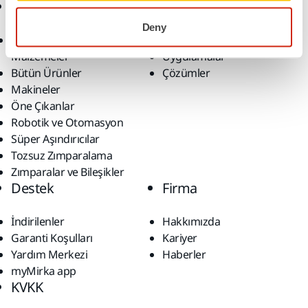
Ürünler
Uzmanlık
Deny
Aksesuarlar ve Sarf
Sektörler
Malzemeler
Uygulamalar
Bütün Ürünler
Çözümler
Makineler
Öne Çıkanlar
Robotik ve Otomasyon
Süper Aşındırıcılar
Tozsuz Zımparalama
Zımparalar ve Bileşikler
Destek
Firma
İndirilenler
Hakkımızda
Garanti Koşulları
Kariyer
Yardım Merkezi
Haberler
myMirka app
KVKK