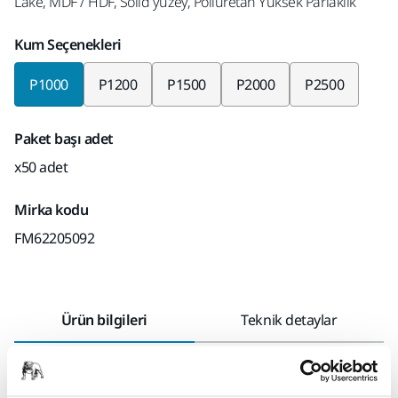
Lake, MDF / HDF, Solid yüzey, Poliüretan Yüksek Parlaklık
Kum Seçenekleri
P1000
P1200
P1500
P2000
P2500
Paket başı adet
x50 adet
Mirka kodu
FM62205092
Ürün bilgileri
Teknik detaylar
İndirmeler