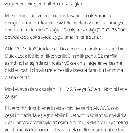
zor yerlerdeki işleri halletmenizi sağlar.
Makinenin hafif ve ergonomik tasarımı mükemmel bir
denge sunarken, kademesiz tetik mekanizması kullanıcıya
optimum hız kontrolü sağlar. Geniş hız aralığı (2.000–25.000
dev/dak) da çok sayıda uygulama imkanı sunar.
ANGOS, Mirka® Quick Lock Diskleri ile kullanılmak üzere bir
Quick Lock Kiti ile birlikte verilir. 6 mm'lik pens, 32 mm'lik
aşındırıcılar, aşındırıcı fırçalar, yüksek hızlı eğeler ve kesme
diskleri dahil olmak üzere çeşitli aksesuarların kullanımına
olanak tanır.
Model, ayrı olarak satılan 11,1 V 2,5 veya 5,0 Ah Li-ion pillerle
çalışır.
Bluetooth® düşük enerji teknolojisine sahip ANGOS, çok
çeşitli cihazlarla eşleştirilebilir. Bluetooth bağlantısı, myMirka
uygulaması aracılığıyla titreşim ölçümü, RPM aralığı yönetimi
ve otomatik durdurma işlevi gibi ek özellikler sunar (bazıları