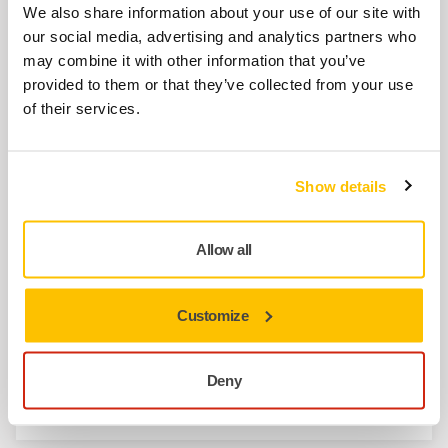
Mirka Akıllı Batarya BPA 11125 11.1V
We also share information about your use of our site with
2.5Ah
our social media, advertising and analytics partners who
8991122211
may combine it with other information that you’ve
provided to them or that they’ve collected from your use
of their services.
Mirka Akıllı Batarya BPA 11150 11.1V
5.0Ah
8991122311
Show details
Allow all
İlgili ürünler
Customize
AKSESUARLAR
Mirka Multi-Purpose Belt
Deny
Kullanımı kolay, iki cepli esnek kemer.