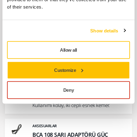
İlgili ürünler
of their services.
AKSESUARLAR
Show details
BCA 108 max 12V BATARYA SARJ
ADAPTÖRÜ.
Allow all
Max 12V Li-ion batarya için şarj cihazı. Güç
kablosu dahil değildir. Şarj süresi 2,5Ah
bataryalar…
Customize
AKSESUARLAR
Deny
Mirka Multi-Purpose Belt
Kullanımı kolay, iki cepli esnek kemer.
AKSESUARLAR
BCA 108 SARJ ADAPTÖRÜ GÜÇ