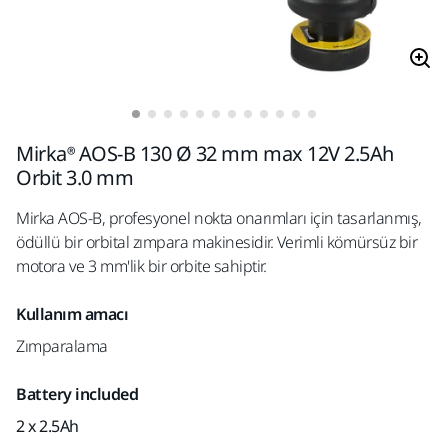
Mirka® AOS-B 130 Ø 32 mm max 12V 2.5Ah
Orbit 3.0 mm
Mirka AOS-B, profesyonel nokta onarımları için tasarlanmış,
ödüllü bir orbital zımpara makinesidir. Verimli kömürsüz bir
motora ve 3 mm'lik bir orbite sahiptir.
Kullanım amacı
Zımparalama
Battery included
2 x 2.5Ah