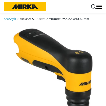
İçeriğe atla
Ana Sayfa
Mirka® AOS-B 130 Ø 32 mm max 12V 2.5Ah Orbit 3.0 mm