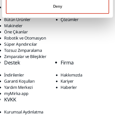
Deny
Aksesuarlar ve Sarf
Sektörler
Malzemeler
Uygulamalar
Bütün Ürünler
Çözümler
Makineler
Öne Çıkanlar
Robotik ve Otomasyon
Süper Aşındırıcılar
Tozsuz Zımparalama
Zımparalar ve Bileşikler
Destek
Firma
İndirilenler
Hakkımızda
Garanti Koşulları
Kariyer
Yardım Merkezi
Haberler
myMirka app
KVKK
Kurumsal Aydınlatma