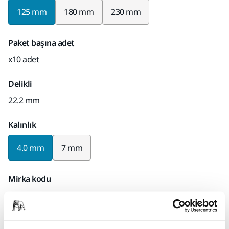
125 mm
180 mm
230 mm
Paket başına adet
x10 adet
Delikli
22.2 mm
Kalınlık
4.0 mm
7 mm
Mirka kodu
75920125040