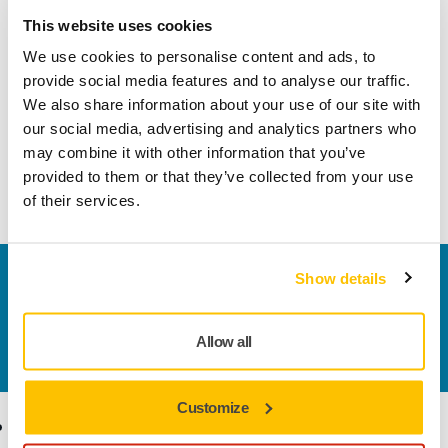
Ürün bilgileri
Teknik detaylar
This website uses cookies
We use cookies to personalise content and ads, to
İndirmeler
provide social media features and to analyse our traffic.
We also share information about your use of our site with
our social media, advertising and analytics partners who
Hem çelik hem de paslanmaz çelik uygulamaları için özel
may combine it with other information that you’ve
olarak tasarlanmış güçlü kaba taşlama diski. Yüzey, kenar ve
provided to them or that they’ve collected from your use
kaynak dikişlerinin taşlanması için.
of their services.
Bize Ulaşın
Show details
Daha fazla bilgi edinmek ister misiniz? Lütfen bizimle
iletişime geçin
ve uzman ekibimiz sorularınızı
Allow all
yanıtlasın.
Customize
Ürünler
Uzmanlık