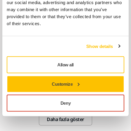
our social media, advertising and analytics partners who
pedi 1/4".
may combine it with other information that you’ve
provided to them or that they’ve collected from your use
BIRLIKTE KULLANIN:
of their services.
MULTİ ARAYÜZ 77mm 6D 5/PAKET
Ø 77 mm destekleme pedleri için arayüz.
Show details
BIRLIKTE KULLANIN:
Allow all
TABAN KORUYUCU 77mm 6D
5/PAKET
Customize
77mm destekleme pedleri için ped
koruyucu. Mirka'nın ped koruyucuları,
destekleme pedini net ürünlerle agresif ve…
Deny
Daha fazla göster