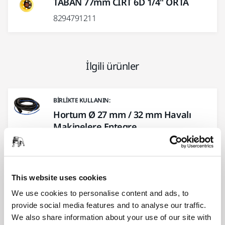
TABAN 77mm CIRT 6D 1/4" ORTA
8294791211
İlgili ürünler
BIRLIKTE KULLANIN:
Hortum Ø 27 mm / 32 mm Havalı
Makinelere Entegre
Bu Havalı (Pnömatik) Hortum, yalnızca 1850
gram ağırlığıyla ergonomiktir.
This website uses cookies
BIRLIKTE KULLANIN:
We use cookies to personalise content and ads, to
Destekleme Pedi Ø 77 mm 1/4"
provide social media features and to analyse our traffic.
We also share information about your use of our site with
Ø 77 mm zımpara diskleri için destekleme