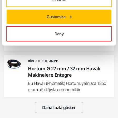
BIRLIKTE KULLANIN:
Customize
Destekleme Pedi Net Ø 150 mm
5/16"
Deny
Elektrikli orbital zımpara makineleri için
destekleme pedi.
BIRLIKTE KULLANIN:
Hortum Ø 27 mm / 32 mm Havalı
Makinelere Entegre
Bu Havalı (Pnömatik) Hortum, yalnızca 1850
gram ağırlığıyla ergonomiktir.
Daha fazla göster