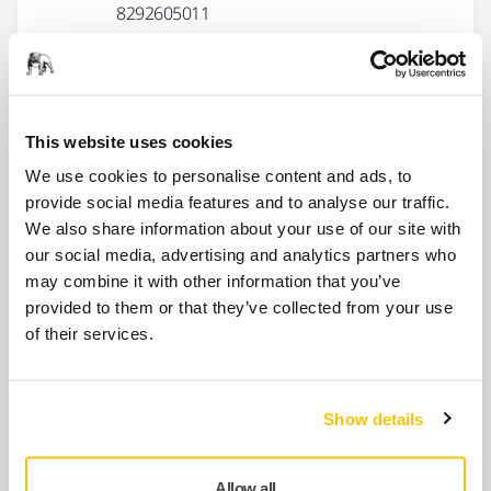
8292605011
İlgili ürünler
This website uses cookies
We use cookies to personalise content and ads, to
BIRLIKTE KULLANIN:
provide social media features and to analyse our traffic.
Hortum ve Konnektör Ø 27 mm / 32
We also share information about your use of our site with
mm
our social media, advertising and analytics partners who
may combine it with other information that you’ve
Zımpara makinesi ve toz emiş makinesini
provided to them or that they’ve collected from your use
birbirine bağlayan esnek bir toz emiş
of their services.
hortumu.
BIRLIKTE KULLANIN:
Show details
Arayüz Ø 150 mm 67 Delik Cırtlı
Ø 150 mm destekleme pedleri için arayüz.
Allow all