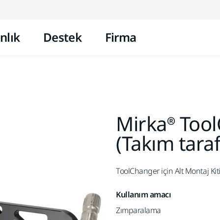
İçeriğe atla
nlık
Destek
Firma
Mirka® Too
(Takım taraf
ToolChanger için Alt Montaj Kit
Kullanım amacı
Zımparalama