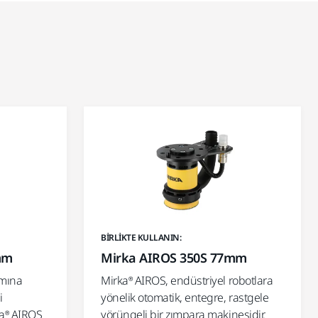
BIRLIKTE KULLANIN:
mm
Mirka AIROS 350S 77mm
ımına
Mirka® AIROS, endüstriyel robotlara
i
yönelik otomatik, entegre, rastgele
ka® AIROS
yörüngeli bir zımpara makinesidir.