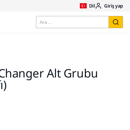
Dil
Giriş yap
Ara ...
lChanger Alt Grubu
ı)
i