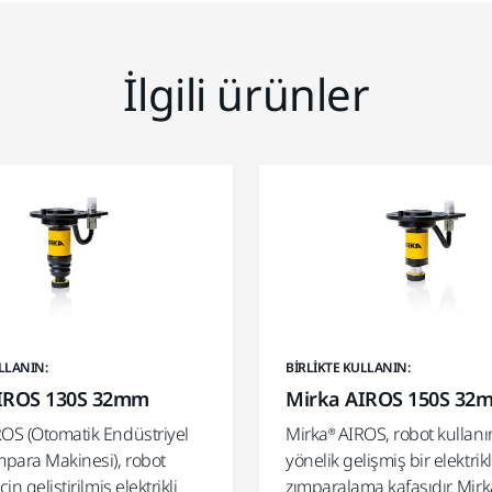
İlgili ürünler
LLANIN:
BIRLIKTE KULLANIN:
IROS 130S 32mm
Mirka AIROS 150S 32
ROS (Otomatik Endüstriyel
Mirka® AIROS, robot kullan
mpara Makinesi), robot
yönelik gelişmiş bir elektrikl
çin geliştirilmiş elektrikli
zımparalama kafasıdır. Mir